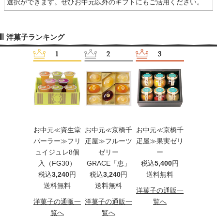
選択ができます。ぜひお中元以外のギフトにもご活用ください。
洋菓子ランキング
元≪ラ・メ
お中元≪資生堂
お中元≪京橋千
お中元≪京橋千
お中元≪
白金≫2層
パーラー≫フリ
疋屋≫フルーツ
疋屋≫果実ゼリ
ーレ・ド
ルーツゼリ
ュイジュレ8個
ゼリー
ー
ヤ≫アソ
ー5コ
入（FG30）
GRACE「恵」
税込
5,400
円
リー8
込
1,944
円
税込
3,240
円
税込
3,240
円
送料無料
（PZZ-
料無料
送料無料
送料無料
税込
3,2
洋菓子の通販一
送料
子の通販一
洋菓子の通販一
洋菓子の通販一
覧へ
覧へ
覧へ
覧へ
洋菓子の