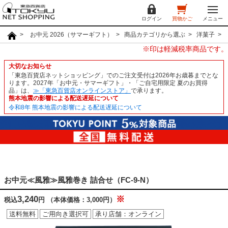
ログイン
買物かご
メニュー
お中元 2026（サマーギフト）
商品カテゴリから選ぶ
洋菓子
※印は軽減税率商品です。
大切なお知らせ
「東急百貨店ネットショッピング」でのご注文受付は2026年お歳暮までとな
ります。2027年「お中元・サマーギフト」・「ご自宅用限定 夏のお買得
品」は、
≫「東急百貨店オンラインストア」
で承ります。
熊本地震の影響による配送遅延について
令和8年 熊本地震の影響による配送遅延について
お中元≪風雅≫風雅巻き 詰合せ（FC-9-N）
3,240
※
税込
円
（本体価格：3,000円）
送料無料
ご用向き選択可
承り店舗：オンライン