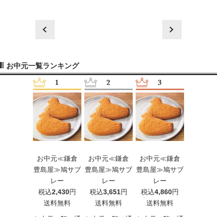
覧
prev
next
お中元一覧ランキング
元≪とらや
お中元≪鎌倉
お中元≪鎌倉
お中元≪鎌倉
お中元
羹 9個入
豊島屋≫鳩サブ
豊島屋≫鳩サブ
豊島屋≫鳩サブ
豊島屋≫
込
3,240
円
レー
レー
レー
レ
料無料
税込
2,430
円
税込
3,651
円
税込
4,860
円
税込
6,0
送料無料
送料無料
送料無料
送料
元一覧の通