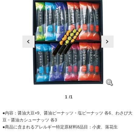
prev
next
1
/1
●内容：醤油大豆×9、醤油ピーナッツ・塩ピーナッツ 各6、わさび大
豆・醤油カシューナッツ 各3
●商品に含まれるアレルギー特定原材料8品目：小麦、落花生