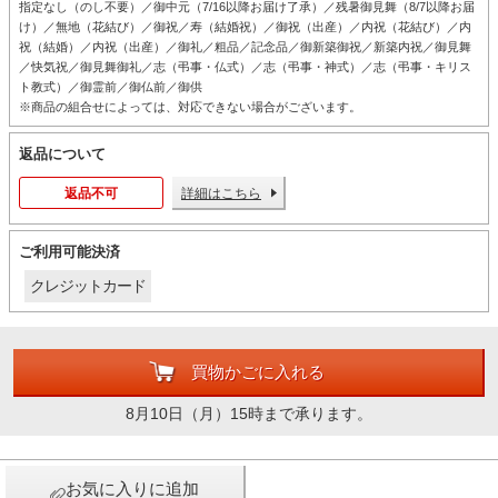
指定なし（のし不要）／御中元（7/16以降お届け了承）／残暑御見舞（8/7以降お届
け）／無地（花結び）／御祝／寿（結婚祝）／御祝（出産）／内祝（花結び）／内
祝（結婚）／内祝（出産）／御礼／粗品／記念品／御新築御祝／新築内祝／御見舞
／快気祝／御見舞御礼／志（弔事・仏式）／志（弔事・神式）／志（弔事・キリス
ト教式）／御霊前／御仏前／御供
※商品の組合せによっては、対応できない場合がございます。
返品について
返品不可
詳細はこちら
ご利用可能決済
クレジットカード
買物かごに入れる
8月10日（月）15時まで承ります。
お気に入りに追加