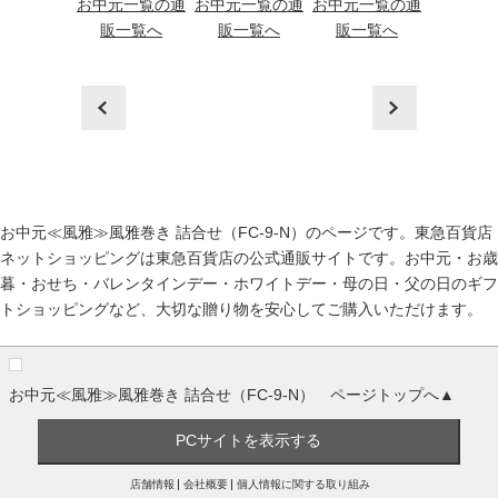
一覧へ
お中元一覧の通
お中元一覧の通
お中元一覧の通
お中元一
販一覧へ
販一覧へ
販一覧へ
販一
prev
next
お中元≪風雅≫風雅巻き 詰合せ（FC-9-N）のページです。東急百貨店
ネットショッピングは東急百貨店の公式通販サイトです。
お中元
・
お歳
暮
・
おせち
・
バレンタインデー
・
ホワイトデー
・
母の日
・
父の日
のギフ
トショッピングなど、大切な贈り物を安心してご購入いただけます。
お中元≪風雅≫風雅巻き 詰合せ（FC-9-N） ページトップへ▲
PCサイトを表示する
店舗情報
会社概要
個人情報に関する取り組み