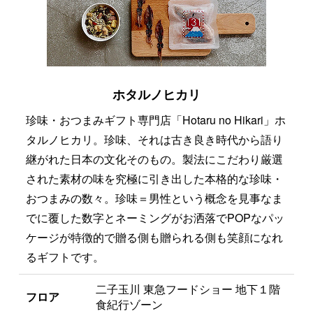
ホタルノヒカリ
珍味・おつまみギフト専門店「Hotaru no Hikari」ホ
タルノヒカリ。珍味、それは古き良き時代から語り
継がれた日本の文化そのもの。製法にこだわり厳選
された素材の味を究極に引き出した本格的な珍味・
おつまみの数々。珍味＝男性という概念を見事なま
でに覆した数字とネーミングがお洒落でPOPなパッ
ケージが特徴的で贈る側も贈られる側も笑顔になれ
るギフトです。
二子玉川 東急フードショー 地下１階
フロア
食紀行ゾーン