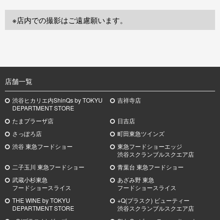
※店内での撮影はご遠慮願います。
TOP
店舗一覧
渋谷ヒカリエ内ShinQs by TOKYU
吉祥寺店
DEPARTMENT STORE
たまプラーザ店
日吉店
さっぽろ店
町田東急ツインズ
渋谷 東急フードショー
東急フードショーエッジ
渋谷スクランブルスクエア店
二子玉川 東急フードショー
青葉台 東急フードショー
武蔵小杉
東急
あざみ野
東急
フードショースライス
フードショースライス
THE WINE by TOKYU
+Q(プラスク) ビューティー
DEPARTMENT STORE
渋谷スクランブルスクエア店