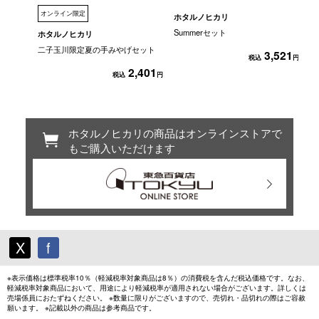
オンライン限定
ホタルノヒカリ
ホ
Summerセット
王
ホタルノヒカリ
二子玉川限定夏の手みやげセット
3,521
税込
円
2,401
税込
円
ホタルノヒカリの商品はオンラインストアで
もご購入いただけます
X
f
※表示価格は標準税率10％（軽減税率対象商品は8％）の消費税を含んだ税込価格です。なお、
軽減税率対象商品において、用途により軽減税率が適用されない場合がございます。詳しくは
売場係員におたずねください。 ※数量に限りがございますので、売切れ・品切れの際はご容赦
願います。 ※記載以外の商品は参考商品です。