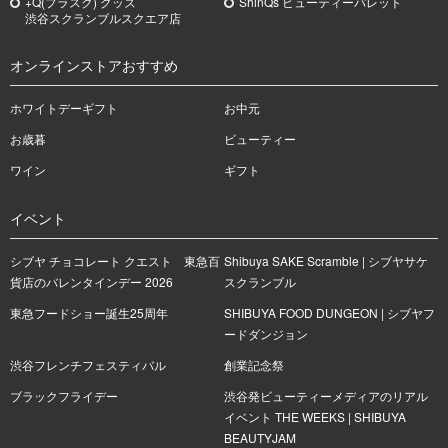
+Q(プラスク) グッズ
ShinQs ビューティーパレット
渋谷スクランブルスクエア店
オンラインストアおすすめ
ホワイトデーギフト
お中元
お歳暮
ビューティー
ワイン
ギフト
イベント
シブヤ チョコレート クエスト 東急百
Shibuya SAKE Scramble | シブヤサケ
貨店のバレンタインデー 2026
スクランブル
東急フードショー誕生25周年
SHIBUYA FOOD DUNGEON | シブヤフ
ードダンジョン
渋谷フレンチフェスティバル
創業記念祭
ブラックフライデー
渋谷発ビューティーメディアのリアル
イベント THE WEEKS | SHIBUYA
BEAUTYJAM