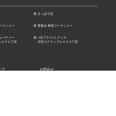
さっぽろ店
ードショー
青葉台 東急フードショー
ビューティー
+Q(プラスク) グッズ
ルスクエア店
渋谷スクランブルスクエア店
ィア
お問合せ
OD ISLANDS（シブヤフ
各店舗住所一覧
ズ）
お問合せフォーム
EAUTY JAM（シブヤビュ
配送状況お問合せ
ム）
東急百貨店から発送される郵送物の発
送停止に関するお問い合わせ
部