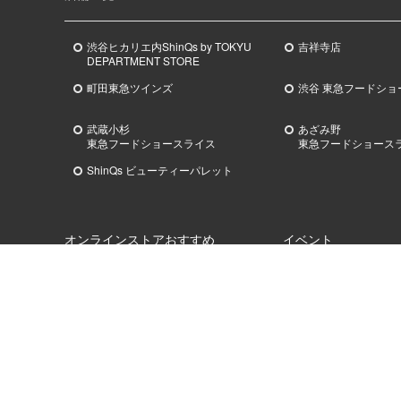
渋谷ヒカリエ内ShinQs by TOKYU
吉祥寺店
DEPARTMENT STORE
町田東急ツインズ
渋谷 東急フードショ
武蔵小杉
あざみ野
東急
フードショースライス
東急
フードショース
ShinQs ビューティーパレット
オンラインストアおすすめ
イベント
ホワイトデーギフト
シブヤ チョコレート 
百貨店のバレンタインデ
お中元
Shibuya SAKE Scra
お歳暮
スクランブル
ビューティー
東急フードショー誕生
ワイン
SHIBUYA FOOD DU
フードダンジョン
ギフト