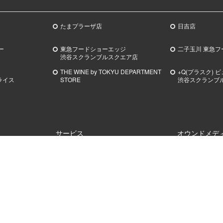
たまプラーザ店
日吉店
ー
東急フードショーエッジ
二子玉川 東急フ
渋谷スクランブルスクエア店
THE WINE by TOKYU DEPARTMENT
+Q(プラスク) 
ライス
STORE
渋谷スクランブ
サービス
オウンドメデ
クエスト 東急
TOKYU CARD ClubQ
SHIBUYA FO
ー 2026
ードアイラン
東急ファミリークラブ
mble | シブヤサケ
SHIBUYA B
商品券のご案内
ーティージャ
お支払い方法のご案内
25周年
mamaco with
LINE公式アカウント
NGEON | シブヤ
渋谷スイーツ
お香典返しのご相談
東横ハチ公