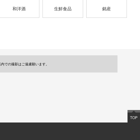
和洋酒
生鮮食品
銘産
店内での撮影はご遠慮願います。
TOP