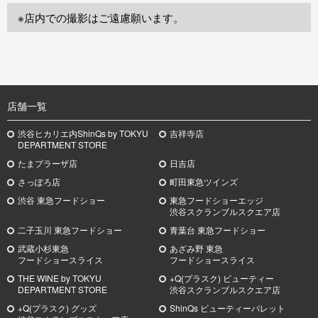
※店内での撮影はご遠慮願います。
TOP
店舗一覧
渋谷ヒカリエ内ShinQs by TOKYU
吉祥寺店
DEPARTMENT STORE
たまプラーザ店
日吉店
さっぽろ店
町田東急ツインズ
渋谷 東急フードショー
東急フードショーエッジ
渋谷スクランブルスクエア店
二子玉川 東急フードショー
青葉台 東急フードショー
武蔵小杉
東急
あざみ野
東急
フードショースライス
フードショースライス
THE WINE by TOKYU
+Q(プラスク) ビューティー
DEPARTMENT STORE
渋谷スクランブルスクエア店
+Q(プラスク) グッズ
ShinQs ビューティーパレット