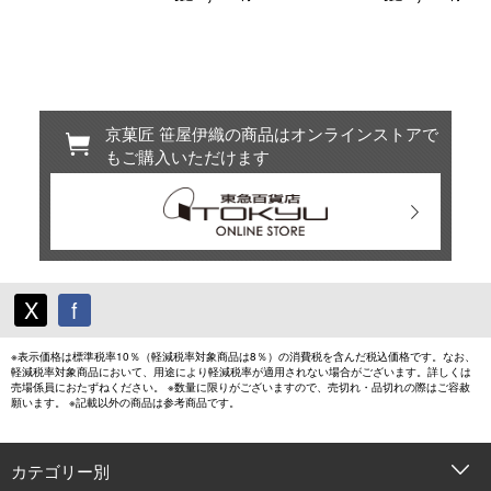
京菓匠 笹屋伊織の商品はオンラインストアで
もご購入いただけます
X
f
※表示価格は標準税率10％（軽減税率対象商品は8％）の消費税を含んだ税込価格です。なお、
軽減税率対象商品において、用途により軽減税率が適用されない場合がございます。詳しくは
売場係員におたずねください。 ※数量に限りがございますので、売切れ・品切れの際はご容赦
願います。 ※記載以外の商品は参考商品です。
カテゴリー別