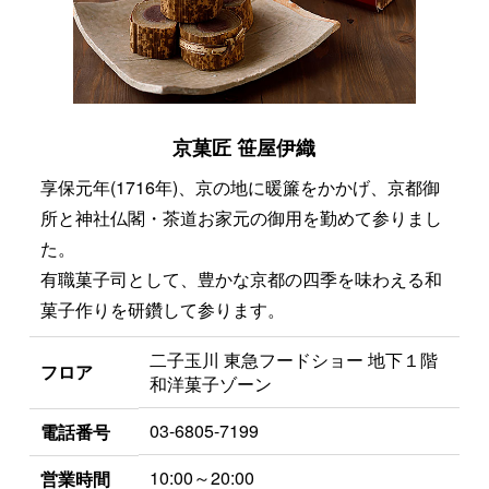
京菓匠 笹屋伊織
享保元年(1716年)、京の地に暖簾をかかげ、京都御
所と神社仏閣・茶道お家元の御用を勤めて参りまし
た。
有職菓子司として、豊かな京都の四季を味わえる和
菓子作りを研鑽して参ります。
二子玉川 東急フードショー 地下１階
フロア
和洋菓子ゾーン
03-6805-7199
電話番号
10:00～20:00
営業時間