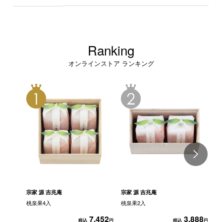
Ranking
オンラインストア ランキング
宗家 源 吉兆庵
宗家 源 吉兆庵
桃泉果4入
桃泉果2入
宗
ど
7,452
3,888
税込
円
税込
円