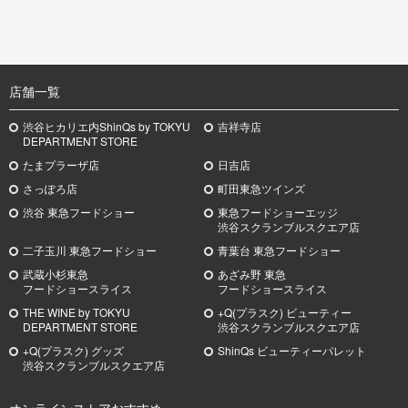
TOP
店舗一覧
渋谷ヒカリエ内ShinQs by TOKYU
吉祥寺店
DEPARTMENT STORE
たまプラーザ店
日吉店
さっぽろ店
町田東急ツインズ
渋谷 東急フードショー
東急フードショーエッジ
渋谷スクランブルスクエア店
二子玉川 東急フードショー
青葉台 東急フードショー
武蔵小杉
東急
あざみ野
東急
フードショースライス
フードショースライス
THE WINE by TOKYU
+Q(プラスク) ビューティー
DEPARTMENT STORE
渋谷スクランブルスクエア店
+Q(プラスク) グッズ
ShinQs ビューティーパレット
渋谷スクランブルスクエア店
オンラインストアおすすめ