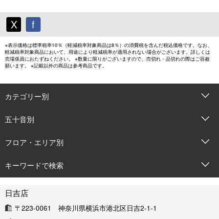
X
f
※表示価格は標準税率10％（軽減税率対象商品は8％）の消費税を含んだ税込価格です。なお、
軽減税率対象商品において、用途により軽減税率が適用されない場合がございます。詳しくは
売場係員におたずねください。 ※数量に限りがございますので、売切れ・品切れの際はご容赦
願います。 ※記載以外の商品は参考商品です。
カテゴリー別
五十音別
フロア・エリア別
キーワードで検索
日吉店
〒223-0061 神奈川県横浜市港北区日吉2-1-1