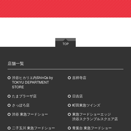
TOP
店舗一覧
渋谷ヒカリエ内ShinQs by
吉祥寺店
TOKYU DEPARTMENT
STORE
たまプラーザ店
日吉店
さっぽろ店
町田東急ツインズ
渋谷 東急フードショー
東急フードショーエッジ
渋谷スクランブルスクエア店
二子玉川 東急フードショー
青葉台 東急フードショー