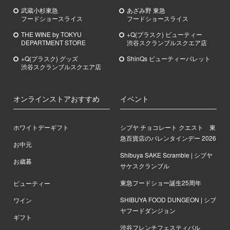
武蔵小杉
東急
あざみ野
東急
フードショースライス
フードショースライス
THE WINE by TOKYU
+Q(プラスク) ビューティー
DEPARTMENT STORE
渋谷スクランブルスクエア店
+Q(プラスク) グッズ
ShinQs ビューティーパレット
渋谷スクランブルスクエア店
オンラインストアおすすめ
イベント
ホワイトデーギフト
シブヤ チョコレート クエスト 東
急百貨店のバレンタインデー 2026
お中元
Shibuya SAKE Scramble | シブヤ
お歳暮
サケスクランブル
東急フードショー誕生25周年
ビューティー
SHIBUYA FOOD DUNGEON | シブ
ワイン
ヤフードダンジョン
ギフト
渋谷フレンチフェスティバル