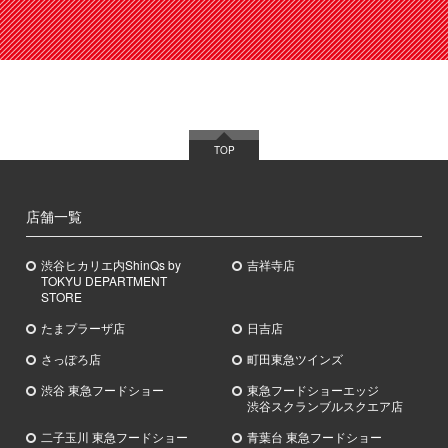
TOP
店舗一覧
渋谷ヒカリエ内ShinQs by
吉祥寺店
TOKYU DEPARTMENT
STORE
たまプラーザ店
日吉店
さっぽろ店
町田東急ツインズ
渋谷 東急フードショー
東急フードショーエッジ
渋谷スクランブルスクエア店
二子玉川 東急フードショー
青葉台 東急フードショー