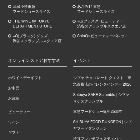
武蔵小杉
東急
あざみ野
東急
フードショースライス
フードショースライス
THE WINE by TOKYU
+Q(プラスク) ビューティー
DEPARTMENT STORE
渋谷スクランブルスクエア店
+Q(プラスク) グッズ
ShinQs ビューティーパレット
渋谷スクランブルスクエア店
オンラインストアおすすめ
イベント
ホワイトデーギフト
シブヤ チョコレート クエスト 東
急百貨店のバレンタインデー 2026
お中元
Shibuya SAKE Scramble | シブヤ
お歳暮
サケスクランブル
東急フードショー誕生25周年
ビューティー
SHIBUYA FOOD DUNGEON | シブ
ワイン
ヤフードダンジョン
ギフト
渋谷フレンチフェスティバル