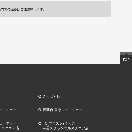
店内での撮影はご遠慮願います。
TOP
さっぽろ店
ードショー
青葉台 東急フードショー
ビューティー
+Q(プラスク) グッズ
ルスクエア店
渋谷スクランブルスクエア店