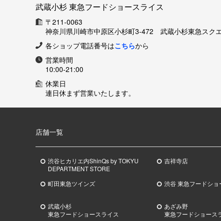
武蔵小杉 東急フードショースライス
〒211-0063
神奈川県川崎市中原区小杉町3-472 武蔵小杉東急スクエ
各ショップ電話番号は
こちら
から
営業時間
10:00-21:00
休業日
連日休まず営業いたします。
店舗一覧
渋谷ヒカリエ内ShinQs by TOKYU
吉祥寺店
DEPARTMENT STORE
町田東急ツインズ
渋谷 東急フードショ
武蔵小杉
あざみ野
東急
フードショースライス
東急
フードショース