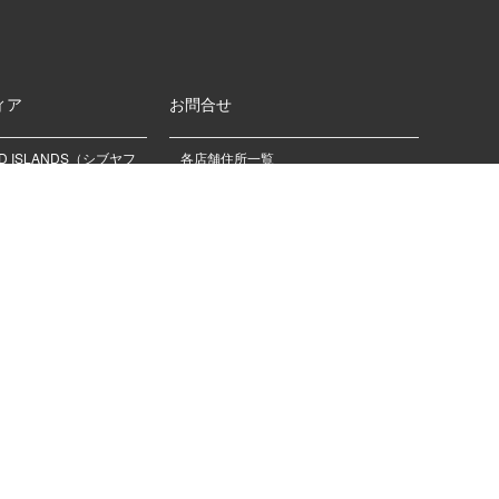
ィア
お問合せ
OD ISLANDS（シブヤフ
各店舗住所一覧
ズ）
お問合せフォーム
EAUTY JAM（シブヤビュ
配送状況お問合せ
ム）
東急百貨店から発送される郵送物の発
送停止に関するお問い合わせ
部
その他
企業情報
採用情報
環境問題に関する取組み
プライバシーポリシー
SNSアカウント一覧