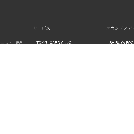
サービス
オウンドメデ
クエスト 東急
TOKYU CARD ClubQ
SHIBUYA FO
ー 2026
ードアイラン
東急ファミリークラブ
mble | シブヤサケ
SHIBUYA B
商品券のご案内
ーティージャ
お支払い方法のご案内
25周年
mamaco with
LINE公式アカウント
NGEON | シブヤ
渋谷スイーツ
お香典返しのご相談
東横ハチ公
ィバル
法人のお客様へ
デリバリーサービス menu(メニュ
ー)
ディアのリアル
 SHIBUYA
サマーギフト
ウィンターギフ