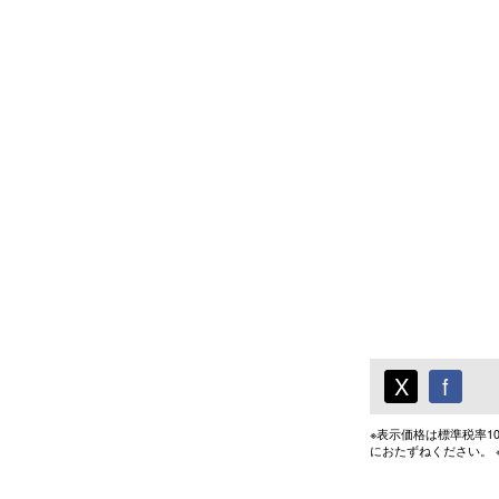
X
f
※表示価格は標準税率
におたずねください。