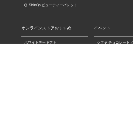
ShinQs ビューティーパレット
オンラインストアおすすめ
イベント
ホワイトデーギフト
シブヤ チョコレート 
百貨店のバレンタインデ
お中元
Shibuya SAKE Scra
お歳暮
スクランブル
ビューティー
東急フードショー誕生
ワイン
SHIBUYA FOOD DU
フードダンジョン
ギフト
渋谷フレンチフェステ
創業記念祭
ブラックフライデー
渋谷発ビューティーメ
イベント THE WEEKS |
BEAUTYJAM
東急百貨店のお中元 
東急百貨店のお歳暮 