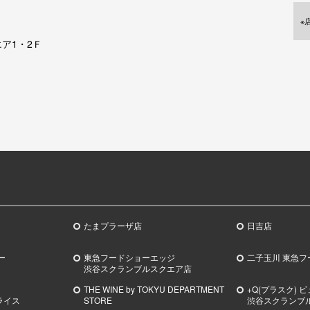
※
ア1・2Ｆ
たまプラーザ店
日吉店
ー
東急フードショーエッジ
二子玉川 東急フ
渋谷スクランブルスクエア店
THE WINE by TOKYU DEPARTMENT
+Q(プラスク) 
ライス
STORE
渋谷スクランブ