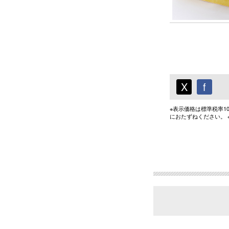
X
f
※表示価格は標準税率
におたずねください。