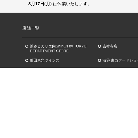
8月17日(月)
は休業いたします。
店舗一覧
渋谷ヒカリエ内ShinQs by TOKYU
吉祥寺店
DEPARTMENT STORE
町田東急ツインズ
渋谷 東急フードショ
武蔵小杉
あざみ野
東急
フードショースライス
東急
フードショース
ShinQs ビューティーパレット
オンラインストアおすすめ
イベント
ホワイトデーギフト
シブヤ チョコレート 
百貨店のバレンタインデ
お中元