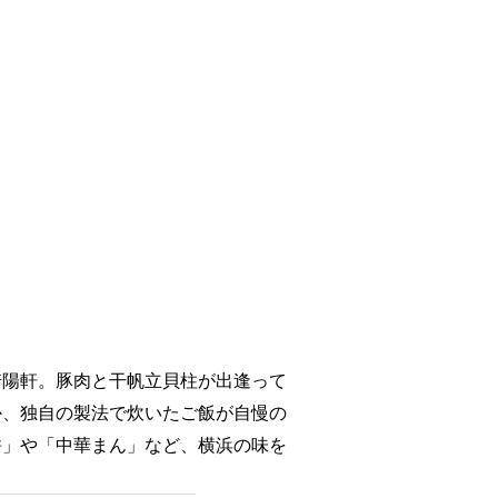
崎陽軒。豚肉と干帆立貝柱が出逢って
か、独自の製法で炊いたご飯が自慢の
餅」や「中華まん」など、横浜の味を