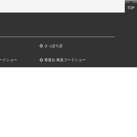
TOP
さっぽろ店
ードショー
青葉台 東急フードショー
ビューティー
+Q(プラスク) グッズ
ルスクエア店
渋谷スクランブルスクエア店
ィア
お問合せ
OD ISLANDS（シブヤフ
各店舗住所一覧
ズ）
お問合せフォーム