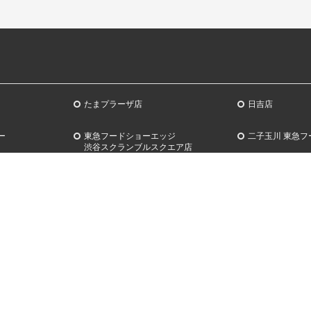
たまプラーザ店
日吉店
ー
東急フードショーエッジ
二子玉川 東急フ
渋谷スクランブルスクエア店
THE WINE by TOKYU DEPARTMENT
+Q(プラスク) 
ライス
STORE
渋谷スクランブ
サービス
オウンドメデ
クエスト 東急
TOKYU CARD ClubQ
SHIBUYA FO
ー 2026
ードアイラン
東急ファミリークラブ