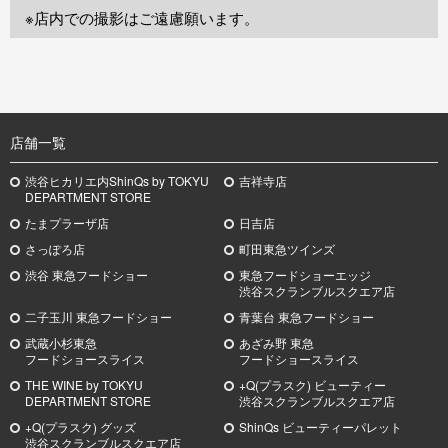
※店内での撮影はご遠慮願います。
TOP
店舗一覧
渋谷ヒカリエ内ShinQs by TOKYU
吉祥寺店
DEPARTMENT STORE
たまプラーザ店
日吉店
さっぽろ店
町田東急ツインズ
渋谷 東急フードショー
東急フードショーエッジ
渋谷スクランブルスクエア店
二子玉川 東急フードショー
青葉台 東急フードショー
武蔵小杉
東急
あざみ野
東急
フードショースライス
フードショースライス
THE WINE by TOKYU
+Q(プラスク) ビューティー
DEPARTMENT STORE
渋谷スクランブルスクエア店
+Q(プラスク) グッズ
ShinQs ビューティーパレット
渋谷スクランブルスクエア店