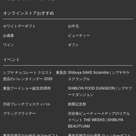
オンラインストアおすすめ
ホワイトデーギフト
お中元
お歳暮
ビューティー
ワイン
ギフト
イベント
シブヤ チョコレート クエスト 東急百
Shibuya SAKE Scramble | シブヤサケ
貨店のバレンタインデー 2026
スクランブル
東急フードショー誕生25周年
SHIBUYA FOOD DUNGEON | シブヤフ
ードダンジョン
渋谷フレンチフェスティバル
創業記念祭
ブラックフライデー
渋谷発ビューティーメディアのリアル
イベント THE WEEKS | SHIBUYA
BEAUTYJAM
東急百貨店のお中元 サマーギフト
東急百貨店のお歳暮 ウィンターギフト