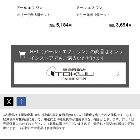
アール エフ ワン
アール エフ ワン
カリー元年 6個セット
カリー元年 4個セット
5,184
3,694
税込
円
税込
円
RF1（アール・エフ・ワン）の商品はオンラ
インストアでもご購入いただけます
X
f
※表示価格は標準税率10％（軽減税率対象商品は8％）の消費税を含んだ税込価格です。なお、
軽減税率対象商品において、用途により軽減税率が適用されない場合がございます。詳しくは
売場係員におたずねください。 ※数量に限りがございますので、売切れ・品切れの際はご容赦
願います。 ※記載以外の商品は参考商品です。