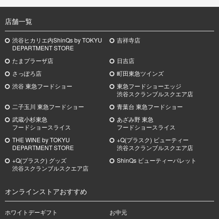
TOP
店舗一覧
渋谷ヒカリエ内ShinQs by TOKYU
吉祥寺店
DEPARTMENT STORE
たまプラーザ店
日吉店
さっぽろ店
町田東急ツインズ
渋谷 東急フードショー
東急フードショーエッジ
渋谷スクランブルスクエア店
二子玉川 東急フードショー
青葉台 東急フードショー
武蔵小杉
東急
あざみ野
東急
フードショースライス
フードショースライス
THE WINE by TOKYU
+Q(プラスク) ビューティー
DEPARTMENT STORE
渋谷スクランブルスクエア店
+Q(プラスク) グッズ
ShinQs ビューティーパレット
渋谷スクランブルスクエア店
オンラインストアおすすめ
ホワイトデーギフト
お中元