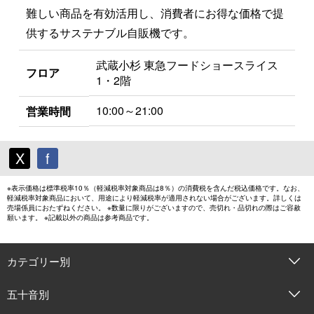
難しい商品を有効活用し、消費者にお得な価格で提
供するサステナブル自販機です。
武蔵小杉 東急フードショースライス
フロア
1・2階
10:00～21:00
営業時間
X
f
※表示価格は標準税率10％（軽減税率対象商品は8％）の消費税を含んだ税込価格です。なお、
軽減税率対象商品において、用途により軽減税率が適用されない場合がございます。詳しくは
売場係員におたずねください。 ※数量に限りがございますので、売切れ・品切れの際はご容赦
願います。 ※記載以外の商品は参考商品です。
カテゴリー別
五十音別