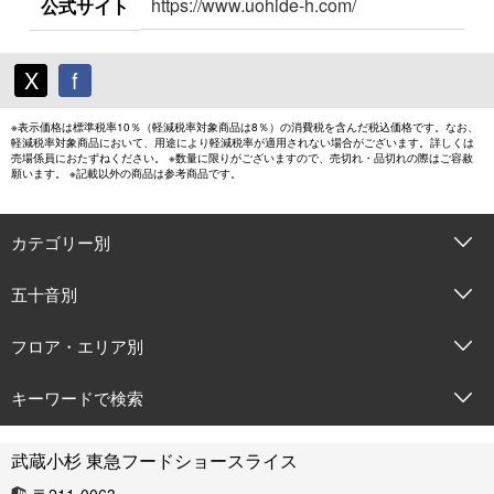
https://www.uohide-h.com/
公式サイト
X
f
※表示価格は標準税率10％（軽減税率対象商品は8％）の消費税を含んだ税込価格です。なお、
軽減税率対象商品において、用途により軽減税率が適用されない場合がございます。詳しくは
売場係員におたずねください。 ※数量に限りがございますので、売切れ・品切れの際はご容赦
願います。 ※記載以外の商品は参考商品です。
カテゴリー別
五十音別
フロア・エリア別
キーワードで検索
武蔵小杉 東急フードショースライス