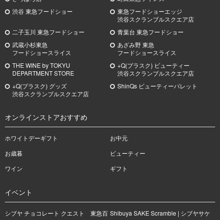
渋谷 東急フードショー
東急フードショーエッジ
渋谷スクランブルスクエア店
二子玉川 東急フードショー
青葉台 東急フードショー
武蔵小杉
東急
あざみ野
東急
フードショースライス
フードショースライス
THE WINE by TOKYU
+Q(プラスク) ビューティー
DEPARTMENT STORE
渋谷スクランブルスクエア店
+Q(プラスク) グッズ
ShinQs ビューティーパレット
渋谷スクランブルスクエア店
オンラインストアおすすめ
ホワイトデーギフト
お中元
お歳暮
ビューティー
ワイン
ギフト
イベント
シブヤ チョコレート クエスト 東急百
Shibuya SAKE Scramble | シブヤサケ