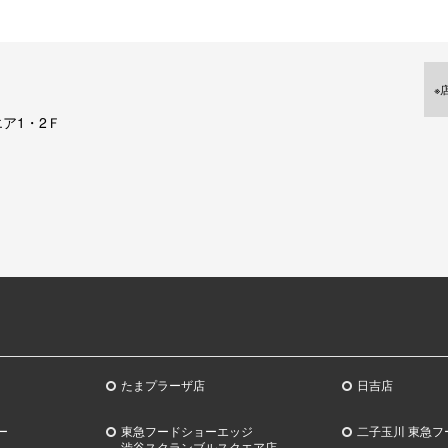
※
ア1・2Ｆ
たまプラーザ店
日吉店
ー
東急フードショーエッジ
二子玉川 東急フ
渋谷スクランブルスクエア店