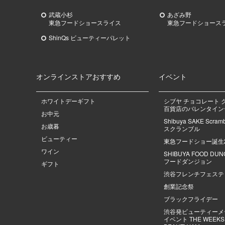
武蔵小杉
あざみ野
東急
フードショースライス
東急
フードショース
ShinQs ビューティーパレット
オンラインストアおすすめ
イベント
ホワイトデーギフト
シブヤ チョコレート 
百貨店のバレンタインデ
お中元
Shibuya SAKE Scra
お歳暮
スクランブル
ビューティー
東急フードショー誕生
ワイン
SHIBUYA FOOD DU
フードダンジョン
ギフト
渋谷フレンチフェステ
創業記念祭
ブラックフライデー
渋谷発ビューティーメ
イベント THE WEEKS |