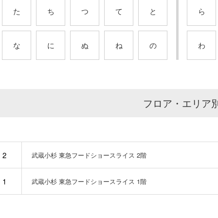
た
ち
つ
て
と
ら
な
に
ぬ
ね
の
わ
フロア・エリア
2
武蔵小杉 東急フードショースライス 2階
1
武蔵小杉 東急フードショースライス 1階