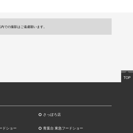
店内での撮影はご遠慮願います。
TOP
さっぽろ店
ードショー
青葉台 東急フードショー