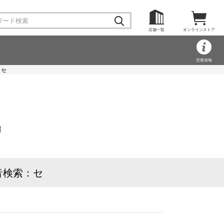
店舗一覧
オンラインストア
営業情報
：セ
報
音検索：セ