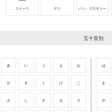
スイーツ
デリ
パン・グロサリー
五十音別
あ
い
う
え
お
は
か
き
く
け
こ
ま
さ
し
す
せ
そ
や