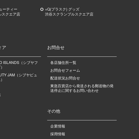
ビューティー
+Q(プラスク) グッズ
ルスクエア店
渋谷スクランブルスクエア店
ィア
お問合せ
OD ISLANDS（シブヤフ
各店舗住所一覧
ズ）
お問合せフォーム
EAUTY JAM（シブヤビュ
配送状況お問合せ
ム）
東急百貨店から発送される郵送物の発
送停止に関するお問い合わせ
部
その他
企業情報
採用情報