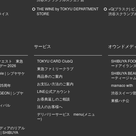
THE WINE by TOKYU DEPARTMENT
+Q(プラスク) 
ライス
STORE
渋谷スクランブ
サービス
オウンドメデ
クエスト 東急
TOKYU CARD ClubQ
SHIBUYA FO
ー 2026
ードアイラン
東急ファミリークラブ
mble | シブヤサケ
SHIBUYA B
商品券のご案内
ーティージャ
お支払い方法のご案内
25周年
mamaco with
LINE公式アカウント
NGEON | シブヤ
渋谷スイーツ
お香典返しのご相談
東横ハチ公
ィバル
法人のお客様へ
デリバリーサービス menu(メニュ
ー)
ディアのリアル
 SHIBUYA