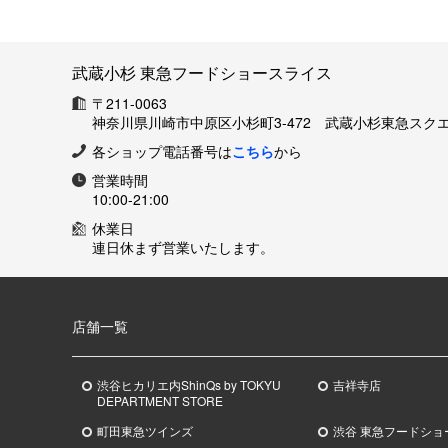
武蔵小杉 東急フードショースライス
〒211-0063
神奈川県川崎市中原区小杉町3-472 武蔵小杉東急スクエ
各ショップ電話番号は
こちら
から
営業時間
10:00-21:00
休業日
連日休まず営業いたします。
店舗一覧
渋谷ヒカリエ内ShinQs by TOKYU
吉祥寺店
DEPARTMENT STORE
町田東急ツインズ
渋谷 東急フードショ