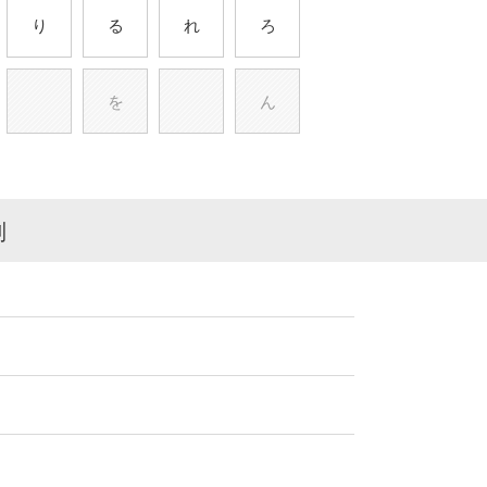
り
る
れ
ろ
を
ん
別