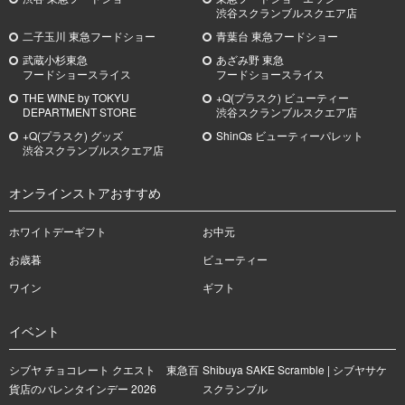
渋谷スクランブルスクエア店
二子玉川 東急フードショー
青葉台 東急フードショー
武蔵小杉
東急
あざみ野
東急
フードショースライス
フードショースライス
THE WINE by TOKYU
+Q(プラスク) ビューティー
DEPARTMENT STORE
渋谷スクランブルスクエア店
+Q(プラスク) グッズ
ShinQs ビューティーパレット
渋谷スクランブルスクエア店
オンラインストアおすすめ
ホワイトデーギフト
お中元
お歳暮
ビューティー
ワイン
ギフト
イベント
シブヤ チョコレート クエスト 東急百
Shibuya SAKE Scramble | シブヤサケ
貨店のバレンタインデー 2026
スクランブル