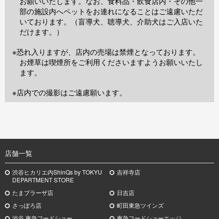
お願いいたします。なお、食料品・飲食店内・その他一
部の施設内へペットをお連れになることはご遠慮いただ
いております。（盲導犬、聴導犬、介助犬はご入店いた
だけます。）
※恐れ入りますが、店内の売場は禁煙となっております。
お煙草は喫煙所をご利用くださいますようお願いいたし
ます。
※店内での撮影はご遠慮願います。
TOP
店舗一覧
渋谷ヒカリエ内ShinQs by TOKYU
吉祥寺店
DEPARTMENT STORE
たまプラーザ店
日吉店
さっぽろ店
町田東急ツインズ
渋谷 東急フードショー
東急フードショーエッジ