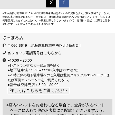
X
f
※表示価格は標準税率10％（軽減税率対象商品は8％）の消費税を含んだ税込価格です。なお、
軽減税率対象商品において、用途により軽減税率が適用されない場合がございます。詳しくは
売場係員におたずねください。 ※数量に限りがございますので、売切れ・品切れの際はご容赦
願います。 ※記載以外の商品は参考商品です。
さっぽろ店
〒060-8619 北海道札幌市中央区北4条西2-1
各ショップ電話番号は
こちら
から
●10:00～20:00
※レストラン街など一部店舗を除く
●地下駐車場：9:50～22:10
(入庫は21:20まで)
※20時以降の地下駐車場へのご入場は北側クリスタルエレベーターま
たは西側エレベーターをご利用ください。
●新千歳空港売店：8:00～20:00
※店内へペットをお連れになる場合は、全身が入るペット
ケースに入れて他のお客様にご配慮くださいますよう、