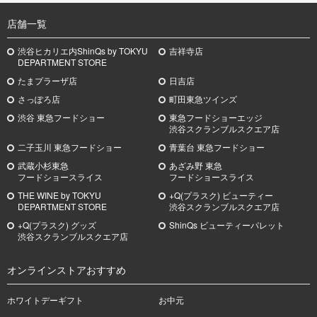
店舗一覧
渋谷ヒカリエ内ShinQs by TOKYU
吉祥寺店
DEPARTMENT STORE
たまプラーザ店
日吉店
さっぽろ店
町田東急ツインズ
渋谷 東急フードショー
東急フードショーエッジ
渋谷スクランブルスクエア店
二子玉川 東急フードショー
青葉台 東急フードショー
武蔵小杉
東急
あざみ野
東急
フードショースライス
フードショースライス
THE WINE by TOKYU
+Q(プラスク) ビューティー
DEPARTMENT STORE
渋谷スクランブルスクエア店
+Q(プラスク) グッズ
ShinQs ビューティーパレット
渋谷スクランブルスクエア店
オンラインストアおすすめ
ホワイトデーギフト
お中元