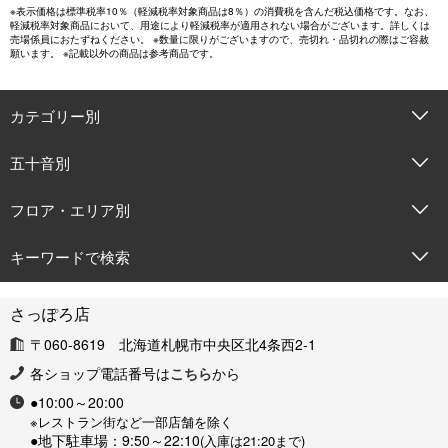
※表示価格は標準税率10％（軽減税率対象商品は8％）の消費税を含んだ税込価格です。なお、
軽減税率対象商品において、用途により軽減税率が適用されない場合がございます。詳しくは
売場係員におたずねください。 ※数量に限りがございますので、売切れ・品切れの際はご容赦
願います。 ※記載以外の商品は参考商品です。
カテゴリー別
五十音別
フロア・エリア別
キーワードで検索
さっぽろ店
〒060-8619 北海道札幌市中央区北4条西2-1
各ショップ電話番号は
こちら
から
●10:00～20:00
※レストラン街など一部店舗を除く
●地下駐車場：9:50～22:10
(入庫は21:20まで)