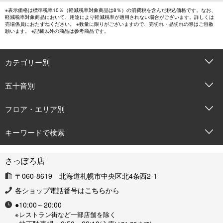
※表示価格は標準税率10％（軽減税率対象商品は8％）の消費税を含んだ税込価格です。なお、
軽減税率対象商品において、用途により軽減税率が適用されない場合がございます。詳しくは
売場係員におたずねください。 ※数量に限りがございますので、売切れ・品切れの際はご容赦
願います。 ※記載以外の商品は参考商品です。
カテゴリー別
五十音別
フロア・エリア別
キーワードで検索
さっぽろ店
〒060-8619 北海道札幌市中央区北4条西2-1
各ショップ電話番号は
こちら
から
●10:00～20:00
※レストラン街など一部店舗を除く