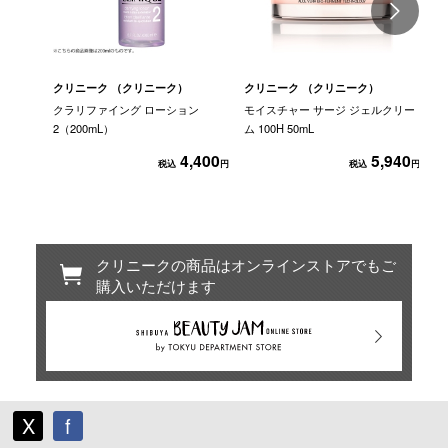
クリニーク （クリニーク）
クリニーク （クリニーク）
ク
クラリファイング ローション
モイスチャー サージ ジェルクリー
チ
2（200mL）
ム 100H 50mL
イ
4,400
5,940
税込
円
税込
円
クリニークの商品はオンラインストアでもご
購入いただけます
X
f