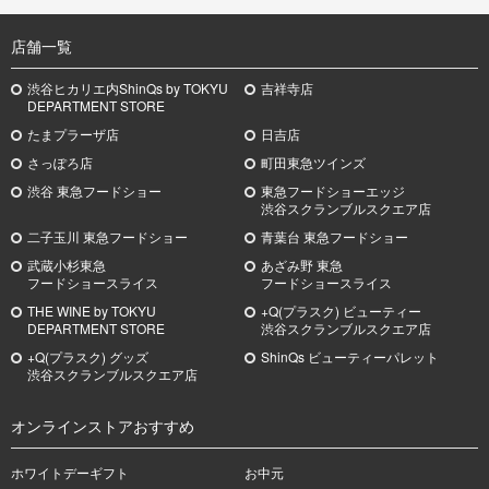
TOP
店舗一覧
渋谷ヒカリエ内ShinQs by TOKYU
吉祥寺店
DEPARTMENT STORE
たまプラーザ店
日吉店
さっぽろ店
町田東急ツインズ
渋谷 東急フードショー
東急フードショーエッジ
渋谷スクランブルスクエア店
二子玉川 東急フードショー
青葉台 東急フードショー
武蔵小杉
東急
あざみ野
東急
フードショースライス
フードショースライス
THE WINE by TOKYU
+Q(プラスク) ビューティー
DEPARTMENT STORE
渋谷スクランブルスクエア店
+Q(プラスク) グッズ
ShinQs ビューティーパレット
渋谷スクランブルスクエア店
オンラインストアおすすめ
ホワイトデーギフト
お中元