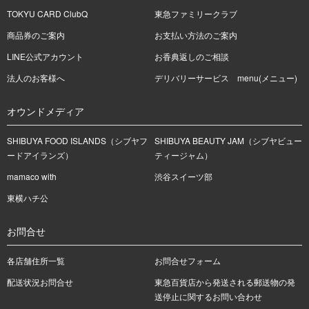
TOKYU CARD ClubQ
東急ファミリークラブ
商品券のご案内
お支払い方法のご案内
LINE公式アカウント
お香典返しのご相談
法人のお客様へ
デリバリーサービス menu(メニュー)
オウンドメディア
SHIBUYA FOOD ISLANDS（シブヤフ
SHIBUYA BEAUTY JAM（シブヤビュー
ードアイランズ）
ティージャム）
mamaco with
渋谷スイーツ部
東横ハチ公
お問合せ
各店舗住所一覧
お問合せフォーム
配送状況お問合せ
東急百貨店から発送される郵送物の発
送停止に関するお問い合わせ