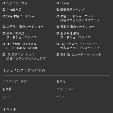
たまプラーザ店
日吉店
さっぽろ店
町田東急ツインズ
渋谷 東急フードショー
東急フードショーエッジ
渋谷スクランブルスクエア店
二子玉川 東急フードショー
青葉台 東急フードショー
武蔵小杉
東急
あざみ野
東急
フードショースライス
フードショースライス
THE WINE by TOKYU
+Q(プラスク) ビューティー
DEPARTMENT STORE
渋谷スクランブルスクエア店
+Q(プラスク) グッズ
ShinQs ビューティーパレット
渋谷スクランブルスクエア店
オンラインストアおすすめ
ホワイトデーギフト
お中元
お歳暮
ビューティー
ワイン
ギフト
イベント