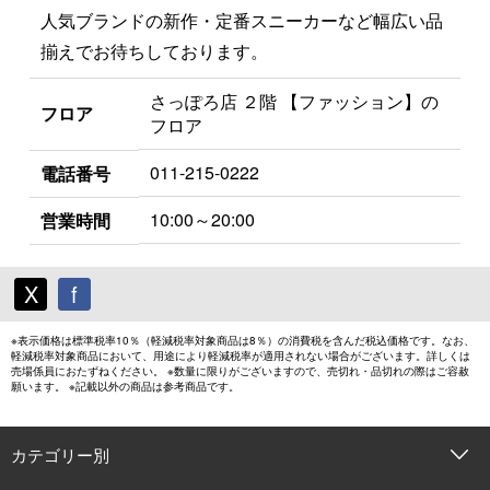
人気ブランドの新作・定番スニーカーなど幅広い品
揃えでお待ちしております。
さっぽろ店 ２階 【ファッション】の
フロア
フロア
011-215-0222
電話番号
10:00～20:00
営業時間
X
f
※表示価格は標準税率10％（軽減税率対象商品は8％）の消費税を含んだ税込価格です。なお、
軽減税率対象商品において、用途により軽減税率が適用されない場合がございます。詳しくは
売場係員におたずねください。 ※数量に限りがございますので、売切れ・品切れの際はご容赦
願います。 ※記載以外の商品は参考商品です。
カテゴリー別