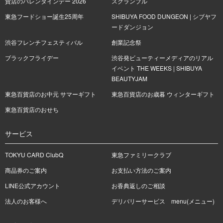
貨店のバレンタインデー 2026
スクランブル
東急フードショー誕生25周年
SHIBUYA FOOD DUNGEON | シブヤフ
ードダンジョン
渋谷フレンチフェスティバル
創業記念祭
ブラックフライデー
渋谷発ビューティーメディアのリアル
イベント THE WEEKS | SHIBUYA
BEAUTYJAM
東急百貨店のお中元 サマーギフト
東急百貨店のお歳暮 ウィンターギフト
東急百貨店のおせち
サービス
TOKYU CARD ClubQ
東急ファミリークラブ
商品券のご案内
お支払い方法のご案内
LINE公式アカウント
お香典返しのご相談
法人のお客様へ
デリバリーサービス menu(メニュー)