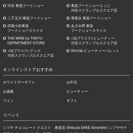
渋谷 東急フードショー
東急フードショーエッジ
渋谷スクランブルスクエア店
二子玉川 東急フードショー
青葉台 東急フードショー
武蔵小杉
東急
あざみ野
東急
フードショースライス
フードショースライス
THE WINE by TOKYU
+Q(プラスク) ビューティー
DEPARTMENT STORE
渋谷スクランブルスクエア店
+Q(プラスク) グッズ
ShinQs ビューティーパレット
渋谷スクランブルスクエア店
オンラインストアおすすめ
ホワイトデーギフト
お中元
お歳暮
ビューティー
ワイン
ギフト
イベント
シブヤ チョコレート クエスト 東急百
Shibuya SAKE Scramble | シブヤサケ