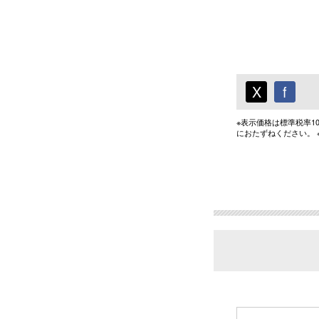
X
f
※表示価格は標準税率
におたずねください。