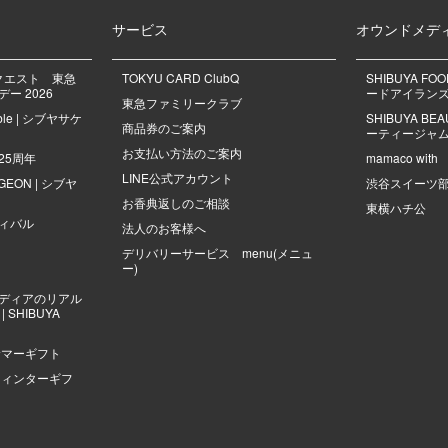
サービス
オウンドメデ
クエスト 東急
TOKYU CARD ClubQ
SHIBUYA FO
ー 2026
ードアイラン
東急ファミリークラブ
mble | シブヤサケ
SHIBUYA B
商品券のご案内
ーティージャ
お支払い方法のご案内
25周年
mamaco with
LINE公式アカウント
NGEON | シブヤ
渋谷スイーツ
お香典返しのご相談
東横ハチ公
ィバル
法人のお客様へ
デリバリーサービス menu(メニュ
ー)
ディアのリアル
 SHIBUYA
サマーギフト
ウィンターギフ