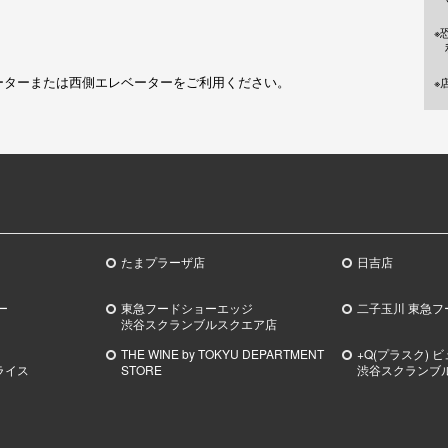
※
ーターまたは西側エレベーターをご利用ください。
※
たまプラーザ店
日吉店
ー
東急フードショーエッジ
二子玉川 東急フ
渋谷スクランブルスクエア店
THE WINE by TOKYU DEPARTMENT
+Q(プラスク) 
ライス
STORE
渋谷スクランブ