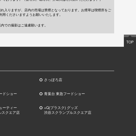
恐れ入りますが、店内の売場は禁煙となっております。お煙草は喫煙所をご
利用くださいますようお願いいたします。
店内での撮影はご遠慮願います。
TOP
さっぽろ店
ードショー
青葉台 東急フードショー
ビューティー
+Q(プラスク) グッズ
ルスクエア店
渋谷スクランブルスクエア店