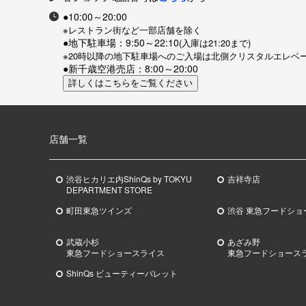
●10:00～20:00
※レストラン街など一部店舗を除く
●地下駐車場：9:50～22:10
(入庫は21:20まで)
※20時以降の地下駐車場へのご入場は北側クリスタルエレベ
●新千歳空港売店：8:00～20:00
店舗一覧
渋谷ヒカリエ内ShinQs by TOKYU
吉祥寺店
DEPARTMENT STORE
町田東急ツインズ
渋谷 東急フードショ
武蔵小杉
あざみ野
東急
フードショースライス
東急
フードショース
ShinQs ビューティーパレット