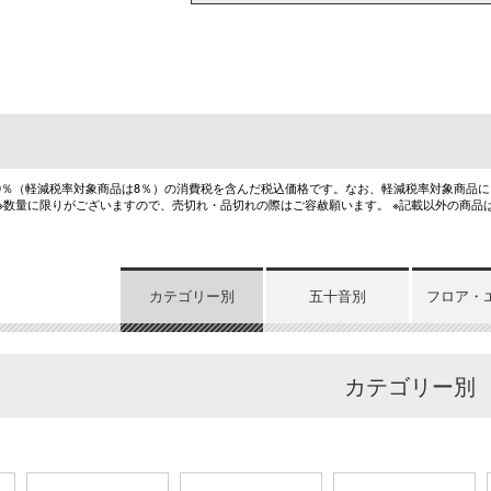
10％（軽減税率対象商品は8％）の消費税を含んだ税込価格です。なお、軽減税率対象商品
 ※数量に限りがございますので、売切れ・品切れの際はご容赦願います。 ※記載以外の商品
カテゴリー別
五十音別
フロア・
カテゴリー別