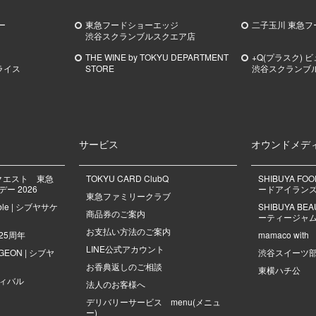
ー
東急フードショーエッジ
二子玉川 東急フ
渋谷スクランブルスクエア店
THE WINE by TOKYU DEPARTMENT
+Q(プラスク) 
ライス
STORE
渋谷スクランブ
サービス
オウンドメデ
クエスト 東急
TOKYU CARD ClubQ
SHIBUYA FO
ー 2026
ードアイラン
東急ファミリークラブ
mble | シブヤサケ
SHIBUYA B
商品券のご案内
ーティージャ
お支払い方法のご案内
25周年
mamaco with
LINE公式アカウント
NGEON | シブヤ
渋谷スイーツ
お香典返しのご相談
東横ハチ公
ィバル
法人のお客様へ
デリバリーサービス menu(メニュ
ー)