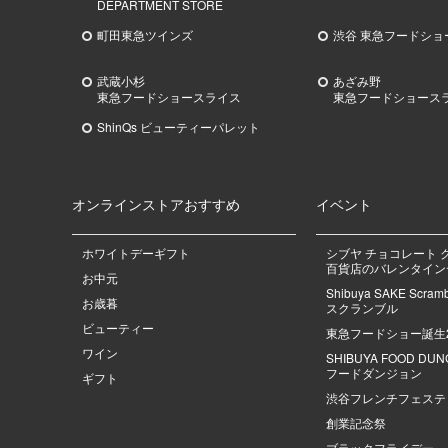
DEPARTMENT STORE
町田東急ツインズ
渋谷 東急フードショ
武蔵小杉
あざみ野
東急
フードショースライス
東急
フードショース
ShinQs ビューティーパレット
オンラインストアおすすめ
イベント
ホワイトデーギフト
シブヤ チョコレート 
百貨店のバレンタインデ
お中元
Shibuya SAKE Scra
お歳暮
スクランブル
ビューティー
東急フードショー誕生
ワイン
SHIBUYA FOOD DU
フードダンジョン
ギフト
渋谷フレンチフェステ
創業記念祭
ブラックフライデー