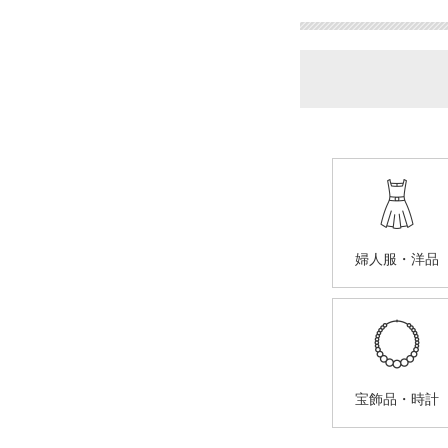
婦人服・洋品
宝飾品・時計