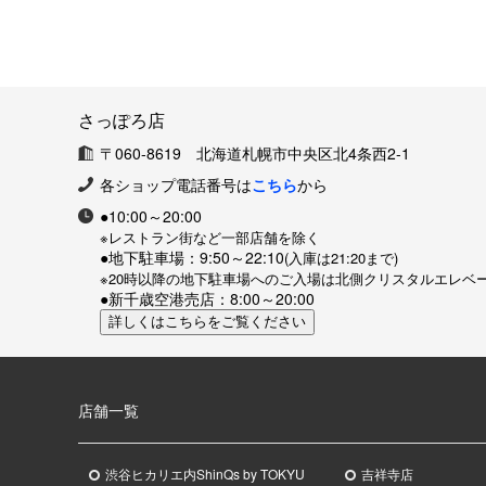
さっぽろ店
〒060-8619 北海道札幌市中央区北4条西2-1
各ショップ電話番号は
こちら
から
●10:00～20:00
※レストラン街など一部店舗を除く
●地下駐車場：9:50～22:10
(入庫は21:20まで)
※20時以降の地下駐車場へのご入場は北側クリスタルエレベ
●新千歳空港売店：8:00～20:00
店舗一覧
渋谷ヒカリエ内ShinQs by TOKYU
吉祥寺店