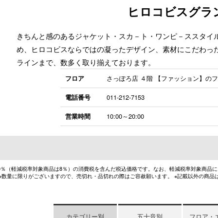
ヒロコビスグラ
きちんと感のあるジャケット・スカ－ト・ワンピ－ススタイ
め、ヒロコビスならではの凝ったデザイン、素材にこだわっ
ラインまで、数多く取り揃えております。
フロア
さっぽろ店 ４階 【ファッション】の
電話番号
011-212-7153
営業時間
10:00～20:00
10％（軽減税率対象商品は8％）の消費税を含んだ税込価格です。なお、軽減税率対象商品
 ※数量に限りがございますので、売切れ・品切れの際はご容赦願います。 ※記載以外の商品
カテゴリー別
五十音別
フロア・