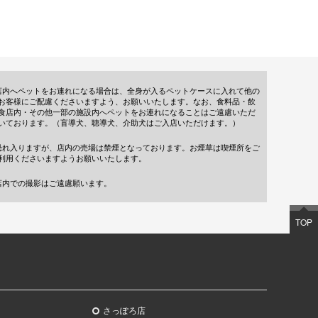
店内へペットをお連れになる場合は、全身が入るペットケースに入れて他の
お客様にご配慮くださいますよう、お願いいたします。なお、食料品・飲
食店内・その他一部の施設内へペットをお連れになることはご遠慮いただ
いております。（盲導犬、聴導犬、介助犬はご入店いただけます。）
恐れ入りますが、店内の売場は禁煙となっております。お煙草は喫煙所をご
利用くださいますようお願いいたします。
店内での撮影はご遠慮願います。
TOP
さっぽろ店