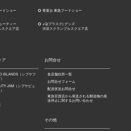
ードショー
青葉台 東急フードショー
ビューティー
+Q(プラスク) グッズ
ルスクエア店
渋谷スクランブルスクエア店
ィア
お問合せ
OD ISLANDS（シブヤフ
各店舗住所一覧
ズ）
お問合せフォーム
EAUTY JAM（シブヤビュ
配送状況お問合せ
ム）
東急百貨店から発送される郵送物の発
送停止に関するお問い合わせ
部
その他