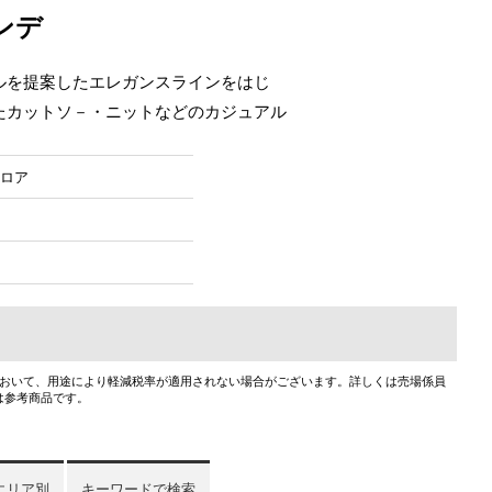
ンデ
ルを提案したエレガンスラインをはじ
たカットソ－・ニットなどのカジュアル
フロア
において、用途により軽減税率が適用されない場合がございます。詳しくは売場係員
は参考商品です。
エリア別
キーワードで検索