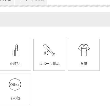
化粧品
スポーツ用品
呉服
その他