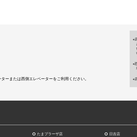
※
※
ーターまたは西側エレベーターをご利用ください。
※
たまプラーザ店
日吉店