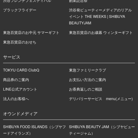
渋谷フレンチフェスティバル
創業記念祭
ブラックフライデー
渋谷発ビューティーメディアのリアル
イベント THE WEEKS | SHIBUYA
BEAUTYJAM
東急百貨店のお中元 サマーギフト
東急百貨店のお歳暮 ウィンターギフト
東急百貨店のおせち
サービス
TOKYU CARD ClubQ
東急ファミリークラブ
商品券のご案内
お支払い方法のご案内
LINE公式アカウント
お香典返しのご相談
法人のお客様へ
デリバリーサービス menu(メニュー)
オウンドメディア
SHIBUYA FOOD ISLANDS（シブヤフ
SHIBUYA BEAUTY JAM（シブヤビュー
ードアイランズ）
ティージャム）