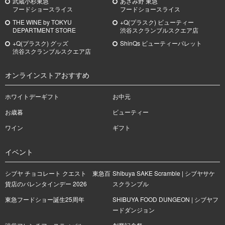
武蔵小杉
東急
あざみ野
東急
フードショースライス
フードショースライス
THE WINE by TOKYU
+Q(プラスク) ビューティー
DEPARTMENT STORE
渋谷スクランブルスクエア店
+Q(プラスク) グッズ
ShinQs ビューティーパレット
渋谷スクランブルスクエア店
オンラインストアおすすめ
ホワイトデーギフト
お中元
お歳暮
ビューティー
ワイン
ギフト
イベント
シブヤ チョコレート クエスト 東急百
Shibuya SAKE Scramble | シブヤサケ
貨店のバレンタインデー 2026
スクランブル
東急フードショー誕生25周年
SHIBUYA FOOD DUNGEON | シブヤフ
ードダンジョン