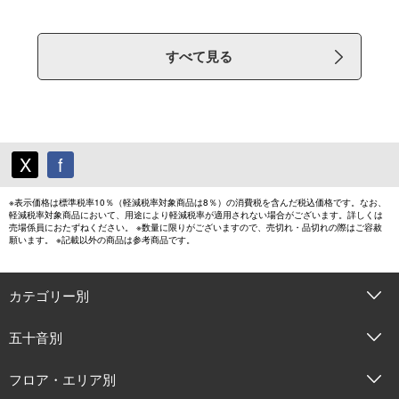
すべて見る
X
f
※表示価格は標準税率10％（軽減税率対象商品は8％）の消費税を含んだ税込価格です。なお、
軽減税率対象商品において、用途により軽減税率が適用されない場合がございます。詳しくは
売場係員におたずねください。 ※数量に限りがございますので、売切れ・品切れの際はご容赦
願います。 ※記載以外の商品は参考商品です。
カテゴリー別
五十音別
フロア・エリア別