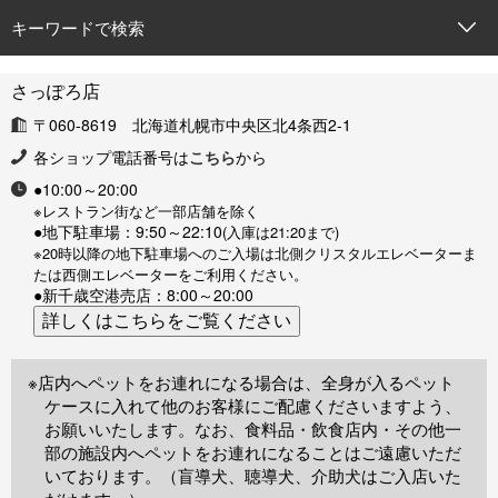
キーワードで検索
さっぽろ店
〒060-8619 北海道札幌市中央区北4条西2-1
各ショップ電話番号は
こちら
から
●10:00～20:00
※レストラン街など一部店舗を除く
●地下駐車場：9:50～22:10
(入庫は21:20まで)
※20時以降の地下駐車場へのご入場は北側クリスタルエレベーターま
たは西側エレベーターをご利用ください。
●新千歳空港売店：8:00～20:00
※店内へペットをお連れになる場合は、全身が入るペット
ケースに入れて他のお客様にご配慮くださいますよう、
お願いいたします。なお、食料品・飲食店内・その他一
部の施設内へペットをお連れになることはご遠慮いただ
いております。（盲導犬、聴導犬、介助犬はご入店いた