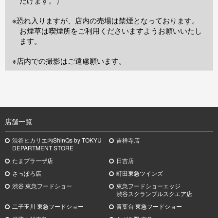
だけます。）
※恐れ入りますが、店内の売場は禁煙となっております。
お煙草は喫煙所をご利用くださいますようお願いいたし
ます。
※店内での撮影はご遠慮願います。
TOP
店舗一覧
渋谷ヒカリエ内ShinQs by TOKYU
吉祥寺店
DEPARTMENT STORE
たまプラーザ店
日吉店
さっぽろ店
町田東急ツインズ
渋谷 東急フードショー
東急フードショーエッジ
渋谷スクランブルスクエア店
二子玉川 東急フードショー
青葉台 東急フードショー