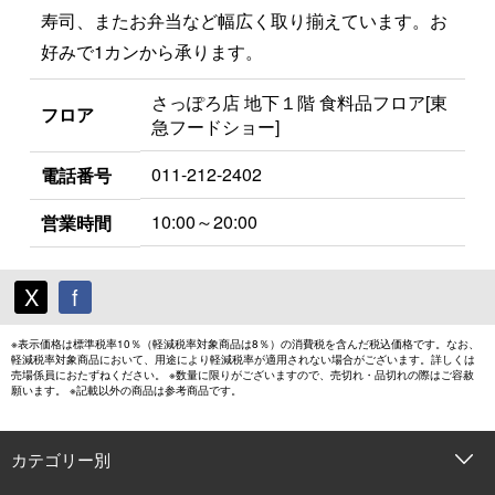
寿司、またお弁当など幅広く取り揃えています。お
好みで1カンから承ります。
さっぽろ店 地下１階 食料品フロア[東
フロア
急フードショー]
011-212-2402
電話番号
10:00～20:00
営業時間
X
f
※表示価格は標準税率10％（軽減税率対象商品は8％）の消費税を含んだ税込価格です。なお、
軽減税率対象商品において、用途により軽減税率が適用されない場合がございます。詳しくは
売場係員におたずねください。 ※数量に限りがございますので、売切れ・品切れの際はご容赦
願います。 ※記載以外の商品は参考商品です。
カテゴリー別