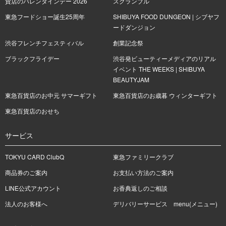
貨店のバレンタインデー 2026
スクランブル
東急フードショー誕生25周年
SHIBUYA FOOD DUNGEON | シブヤフ
ードダンジョン
渋谷フレンチフェスティバル
創業記念祭
ブラックフライデー
渋谷発ビューティーメディアのリアル
イベント THE WEEKS | SHIBUYA
BEAUTYJAM
東急百貨店のお中元 サマーギフト
東急百貨店のお歳暮 ウィンターギフト
東急百貨店のおせち
サービス
TOKYU CARD ClubQ
東急ファミリークラブ
商品券のご案内
お支払い方法のご案内
LINE公式アカウント
お香典返しのご相談
法人のお客様へ
デリバリーサービス menu(メニュー)