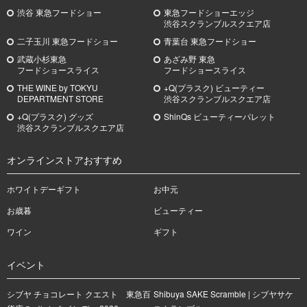
渋谷 東急フードショー
東急フードショーエッジ
渋谷スクランブルスクエア店
二子玉川 東急フードショー
青葉台 東急フードショー
武蔵小杉
東急
あざみ野
東急
フードショースライス
フードショースライス
THE WINE by TOKYU
+Q(プラスク) ビューティー
DEPARTMENT STORE
渋谷スクランブルスクエア店
+Q(プラスク) グッズ
ShinQs ビューティーパレット
渋谷スクランブルスクエア店
オンラインストアおすすめ
ホワイトデーギフト
お中元
お歳暮
ビューティー
ワイン
ギフト
イベント
シブヤ チョコレート クエスト 東急百
Shibuya SAKE Scramble | シブヤサケ