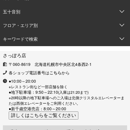
五十音別
フロア・エリア別
キーワードで検索
さっぽろ店
〒060-8619 北海道札幌市中央区北4条西2-1
各ショップ電話番号は
こちら
から
●10:00～20:00
※レストラン街など一部店舗を除く
●地下駐車場：9:50～22:10
(入庫は21:20まで)
※20時以降の地下駐車場へのご入場は北側クリスタルエレベーターま
たは西側エレベーターをご利用ください。
●新千歳空港売店：8:00～20:00