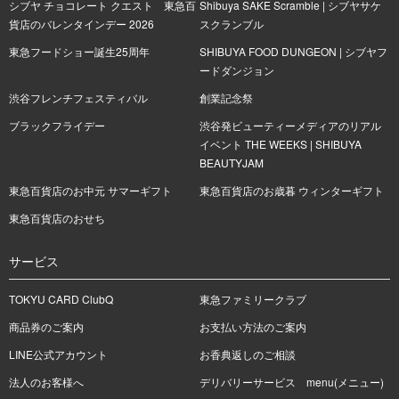
シブヤ チョコレート クエスト 東急百
Shibuya SAKE Scramble | シブヤサケ
貨店のバレンタインデー 2026
スクランブル
東急フードショー誕生25周年
SHIBUYA FOOD DUNGEON | シブヤフ
ードダンジョン
渋谷フレンチフェスティバル
創業記念祭
ブラックフライデー
渋谷発ビューティーメディアのリアル
イベント THE WEEKS | SHIBUYA
BEAUTYJAM
東急百貨店のお中元 サマーギフト
東急百貨店のお歳暮 ウィンターギフト
東急百貨店のおせち
サービス
TOKYU CARD ClubQ
東急ファミリークラブ
商品券のご案内
お支払い方法のご案内
LINE公式アカウント
お香典返しのご相談
法人のお客様へ
デリバリーサービス menu(メニュー)