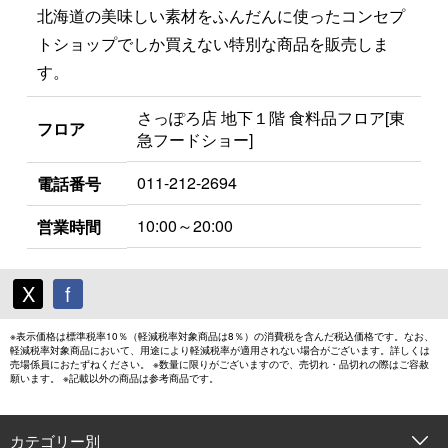
北海道の美味しい素材をふんだんに使ったコンセプ
トショップでしか買えない特別な商品を販売しま
す。
さっぽろ店 地下１階 食料品フロア[東
フロア
急フードショー]
011-212-2694
電話番号
10:00～20:00
営業時間
X
f
※表示価格は標準税率10％（軽減税率対象商品は8％）の消費税を含んだ税込価格です。なお、
軽減税率対象商品において、用途により軽減税率が適用されない場合がございます。詳しくは
売場係員におたずねください。 ※数量に限りがございますので、売切れ・品切れの際はご容赦
願います。 ※記載以外の商品は参考商品です。
カテゴリー別