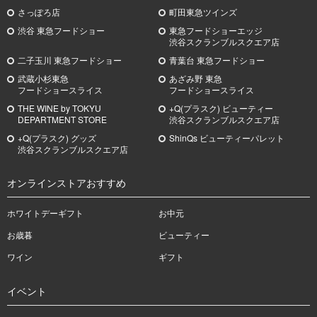
さっぽろ店
町田東急ツインズ
渋谷 東急フードショー
東急フードショーエッジ
渋谷スクランブルスクエア店
二子玉川 東急フードショー
青葉台 東急フードショー
武蔵小杉
東急
あざみ野
東急
フードショースライス
フードショースライス
THE WINE by TOKYU
+Q(プラスク) ビューティー
DEPARTMENT STORE
渋谷スクランブルスクエア店
+Q(プラスク) グッズ
ShinQs ビューティーパレット
渋谷スクランブルスクエア店
オンラインストアおすすめ
ホワイトデーギフト
お中元
お歳暮
ビューティー
ワイン
ギフト
イベント