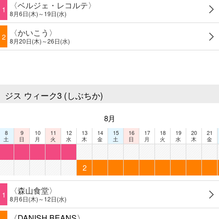
〈ベルジェ・レコルテ〉
1
8月6日(木)～19日(水)
〈かいこう〉
2
8月20日(木)～26日(水)
ジス ウィーク3 (しぶちか)
8月
8
9
10
11
12
13
14
15
16
17
18
19
20
21
土
日
月
火
水
木
金
土
日
月
火
水
木
金
2
〈森山食堂〉
1
8月6日(木)～12日(水)
〈DANISH BEANS〉