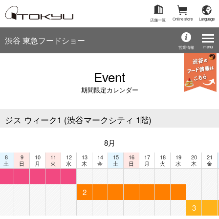
Online store
Language
店舗一覧
渋谷 東急フードショー
menu
営業情報
Event
期間限定カレンダー
ジス ウィーク1 (渋谷マークシティ 1階)
8月
8
9
10
11
12
13
14
15
16
17
18
19
20
21
土
日
月
火
水
木
金
土
日
月
火
水
木
金
2
3