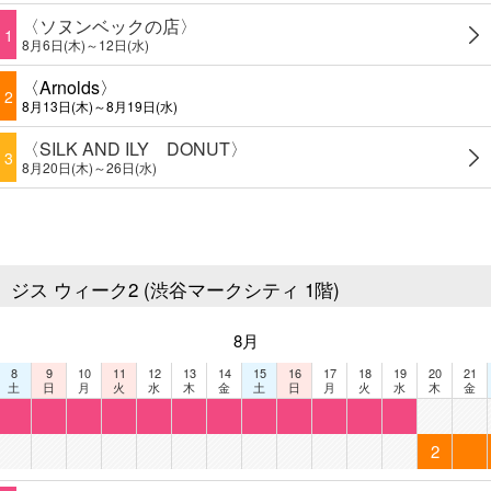
〈ソヌンベックの店〉
1
8月6日(木)～12日(水)
〈Arnolds〉
2
8月13日(木)～8月19日(水)
〈SILK AND ILY DONUT〉
3
8月20日(木)～26日(水)
ジス ウィーク2 (渋谷マークシティ 1階)
8月
8
9
10
11
12
13
14
15
16
17
18
19
20
21
土
日
月
火
水
木
金
土
日
月
火
水
木
金
2