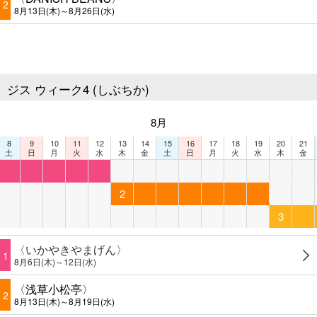
2
8月13日(木)～8月26日(水)
ジス ウィーク4 (しぶちか)
8月
8
9
10
11
12
13
14
15
16
17
18
19
20
21
土
日
月
火
水
木
金
土
日
月
火
水
木
金
2
3
〈いかやきやまげん〉
1
8月6日(木)～12日(水)
〈浅草小松亭〉
2
8月13日(木)～8月19日(水)