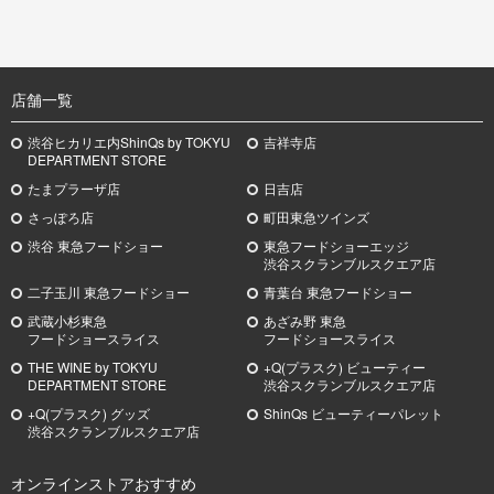
TOP
店舗一覧
渋谷ヒカリエ内ShinQs by TOKYU
吉祥寺店
DEPARTMENT STORE
たまプラーザ店
日吉店
さっぽろ店
町田東急ツインズ
渋谷 東急フードショー
東急フードショーエッジ
渋谷スクランブルスクエア店
二子玉川 東急フードショー
青葉台 東急フードショー
武蔵小杉
東急
あざみ野
東急
フードショースライス
フードショースライス
THE WINE by TOKYU
+Q(プラスク) ビューティー
DEPARTMENT STORE
渋谷スクランブルスクエア店
+Q(プラスク) グッズ
ShinQs ビューティーパレット
渋谷スクランブルスクエア店
オンラインストアおすすめ