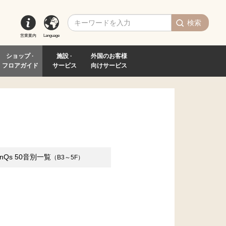
検索
営業案内
Language
ショップ ·
施設 ·
外国のお客様
フロアガイド
サービス
向けサービス
inQs
50音別一覧
（B3～5F）