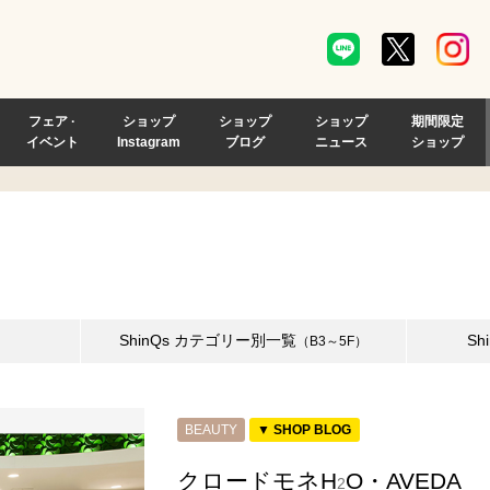
フェア ·
ショップ
ショップ
ショップ
期間限定
イベント
Instagram
ブログ
ニュース
ショップ
ShinQs
カテゴリー別一覧
Sh
（B3～5F）
BEAUTY
▼ SHOP BLOG
クロードモネH
O・AVEDA
2