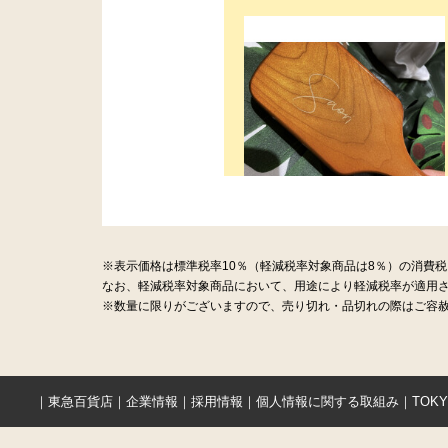
※表示価格は標準税率10％（軽減税率対象商品は8％）の消費
なお、軽減税率対象商品において、用途により軽減税率が適用
※数量に限りがございますので、売り切れ・品切れの際はご容赦
｜
東急百貨店
｜
企業情報
｜
採用情報
｜
個人情報に関する取組み
｜
TOK