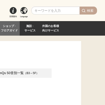
検索
営業案内
Language
ショップ ·
施設 ·
外国のお客様
フロアガイド
サービス
向けサービス
inQs
50音別一覧
（B3～5F）