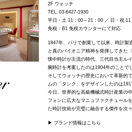
2F ウォッチ
TEL.
03-6427-1930
平日・土 11：00～21：00 ／ 日・祝 11
免税：B1 免税カウンターにて対応
1847年、パリで創業して以来、時計
と真のパイオニア精神を発揮してきた
懐中時計が主流の時代、三代目当主ル
腕時計を考案したのは1904年のことで
そしてウォッチの歴史において革新的
ムの「タンク」をデザインしたのは191
今日、世界的な高級機械式時計産業の
フォンに広大なマニュファクチュール
た時計技術が完璧に融合する傑作を次
▶ ブランド情報はこちら