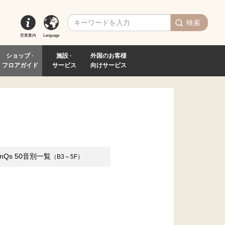
検索
営業案内
Language
ショップ ·
施設 ·
外国のお客様
フロアガイド
サービス
向けサービス
inQs
50音別一覧
（B3～5F）