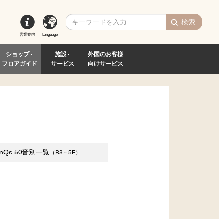
検索
営業案内
Language
ショップ ·
施設 ·
外国のお客様
フロアガイド
サービス
向けサービス
inQs
50音別一覧
（B3～5F）