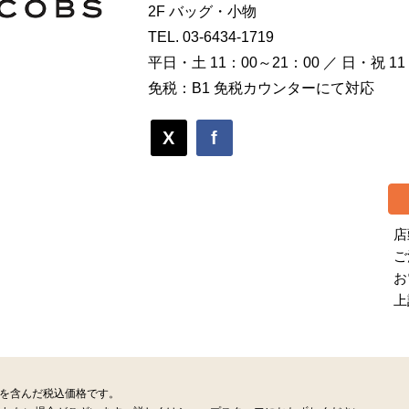
2F バッグ・小物
TEL.
03-6434-1719
平日・土 11：00～21：00 ／ 日・祝 11
免税：B1 免税カウンターにて対応
X
f
店
ご
お
上
税を含んだ税込価格です。