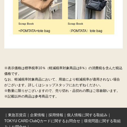
※表示価格は標準税率10％（軽減税率対象商品は8％）の消費税を含んだ税込
価格です。
なお、軽減税率対象商品において、用途により軽減税率が適用されない場合
がございます。詳しくはショップスタッフにおたずねください。
※数量に限りがございますので、売り切れ・品切れの際はご容赦願います。
※記載以外の商品は参考商品です。
｜
東急百貨店
｜
企業情報
｜
採用情報
｜
個人情報に関する取組み
｜
TOKYU CARD ClubQカードに関するお問合せ
｜
環境問題に関する取組
み
｜
お問合せ
｜