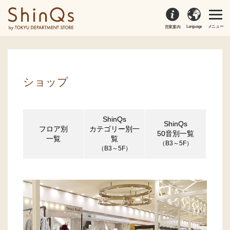
Language
メニュー
営業案内
ショップ
ShinQs
ShinQs
フロア別
カテゴリー別一
50音別一覧
一覧
覧
（B3～5F）
（B3～5F）