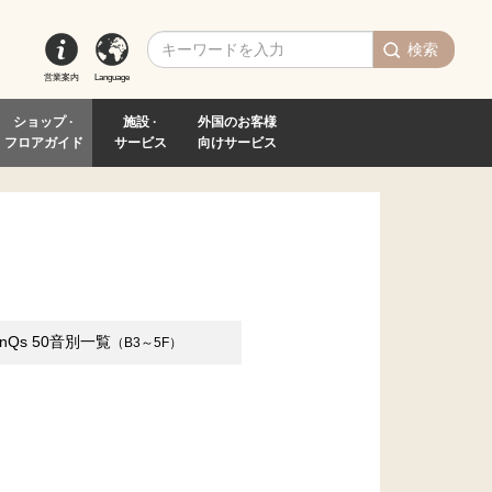
検索
営業案内
Language
ショップ ·
施設 ·
外国のお客様
フロアガイド
サービス
向けサービス
inQs
50音別一覧
（B3～5F）