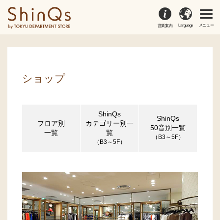
Language
メニュー
営業案内
ショップ
ShinQs
ShinQs
フロア別
カテゴリー別一
50音別一覧
一覧
覧
（B3～5F）
（B3～5F）