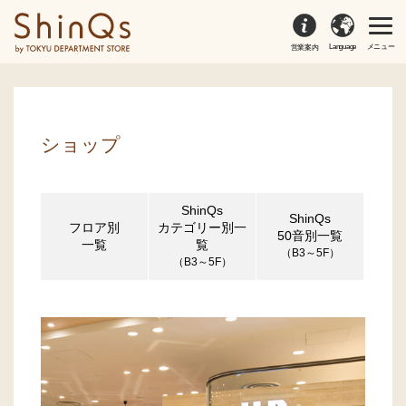
Language
メニュー
営業案内
ショップ
ShinQs
ShinQs
フロア別
カテゴリー別一
50音別一覧
一覧
覧
（B3～5F）
（B3～5F）