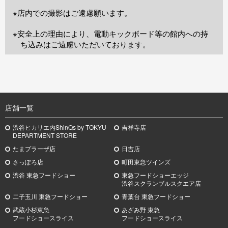
※店内での撮影はご遠慮願います。
※安全上の理由により、電動キックボード等の館内への持
ち込みはご遠慮いただいております。
TOP
店舗一覧
渋谷ヒカリエ内ShinQs by TOKYU
吉祥寺店
DEPARTMENT STORE
たまプラーザ店
日吉店
さっぽろ店
町田東急ツインズ
渋谷 東急フードショー
東急フードショーエッジ
渋谷スクランブルスクエア店
二子玉川 東急フードショー
青葉台 東急フードショー
武蔵小杉
東急
あざみ野
東急
フードショースライス
フードショースライス