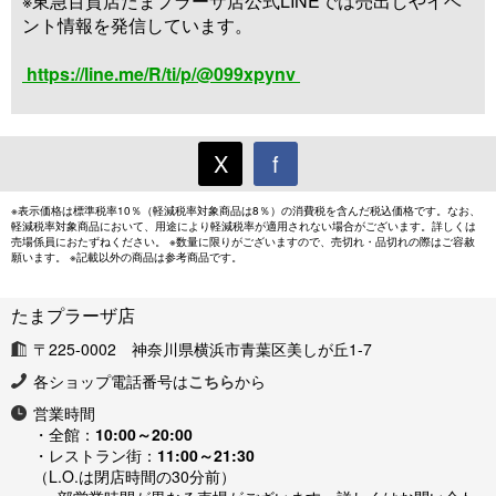
※東急百貨店たまプラーザ店公式LINEでは売出しやイベ
ント情報を発信しています。
https://line.me/R/ti/p/@099xpynv
X
f
※表示価格は標準税率10％（軽減税率対象商品は8％）の消費税を含んだ税込価格です。なお、
軽減税率対象商品において、用途により軽減税率が適用されない場合がございます。詳しくは
売場係員におたずねください。 ※数量に限りがございますので、売切れ・品切れの際はご容赦
願います。 ※記載以外の商品は参考商品です。
たまプラーザ店
〒225-0002 神奈川県横浜市青葉区美しが丘1-7
各ショップ電話番号は
こちら
から
営業時間
・全館：
10:00～20:00
・レストラン街：
11:00～21:30
（L.O.は閉店時間の30分前）