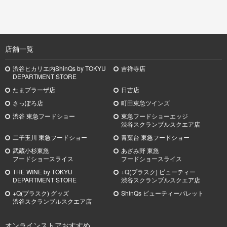
TOP
店舗一覧
渋谷ヒカリエ内ShinQs by TOKYU
吉祥寺店
DEPARTMENT STORE
たまプラーザ店
日吉店
さっぽろ店
町田東急ツインズ
渋谷 東急フードショー
東急フードショーエッジ
渋谷スクランブルスクエア店
二子玉川 東急フードショー
青葉台 東急フードショー
武蔵小杉
東急
あざみ野
東急
フードショースライス
フードショースライス
THE WINE by TOKYU
+Q(プラスク) ビューティー
DEPARTMENT STORE
渋谷スクランブルスクエア店
+Q(プラスク) グッズ
ShinQs ビューティーパレット
渋谷スクランブルスクエア店
オンラインストアおすすめ