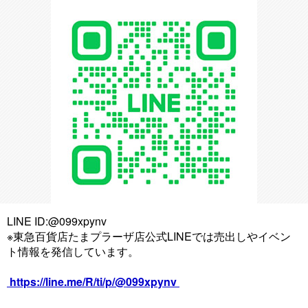
LINE ID:@099xpynv
※東急百貨店たまプラーザ店公式LINEでは売出しやイベン
ト情報を発信しています。
https://line.me/R/ti/p/@099xpynv