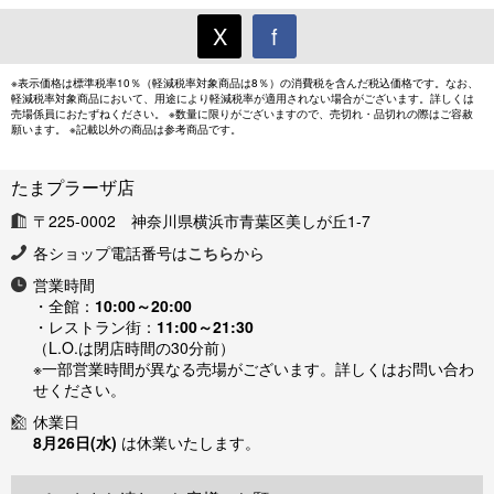
X
f
※表示価格は標準税率10％（軽減税率対象商品は8％）の消費税を含んだ税込価格です。なお、
軽減税率対象商品において、用途により軽減税率が適用されない場合がございます。詳しくは
売場係員におたずねください。 ※数量に限りがございますので、売切れ・品切れの際はご容赦
願います。 ※記載以外の商品は参考商品です。
たまプラーザ店
〒225-0002 神奈川県横浜市青葉区美しが丘1-7
各ショップ電話番号は
こちら
から
営業時間
・全館：
10:00～20:00
・レストラン街：
11:00～21:30
（L.O.は閉店時間の30分前）
※一部営業時間が異なる売場がございます。詳しくはお問い合わ
せください。
休業日
8月26日(水)
は休業いたします。