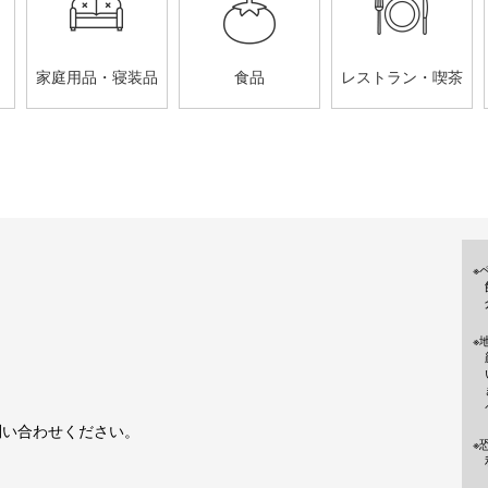
家庭用品・寝装品
食品
レストラン・喫茶
※
※
問い合わせください。
※