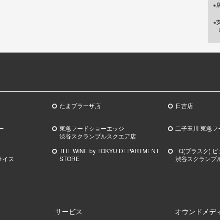
※
※
たまプラーザ店
日吉店
ー
東急フードショーエッジ
二子玉川 東急フ
渋谷スクランブルスクエア店
THE WINE by TOKYU DEPARTMENT
+Q(プラスク) 
ライス
STORE
渋谷スクランブ
サービス
オウンドメデ