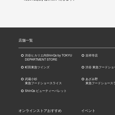
店舗一覧
渋谷ヒカリエ内ShinQs by TOKYU
吉祥寺店
DEPARTMENT STORE
町田東急ツインズ
渋谷 東急フードショ
武蔵小杉
あざみ野
東急
フードショースライス
東急
フードショース
ShinQs ビューティーパレット
オンラインストアおすすめ
イベント