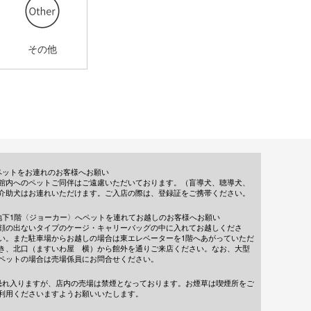
その他
ペットをお連れのお客様へお願い
館内へのペットご同伴はご遠慮いただいております。（盲導犬、聴導犬、
介助犬はお連れいただけます。ご入店の際は、登録証をご携帯ください。
地下1階〈ジョーカー〉へペットを連れてお越しのお客様へお願い
顔の出ないタイプのケージ・キャリーバッグの中に入れてお越しくださ
い。また駐車場からお越しの場合は東エレベーターを1階へあがっていただ
き、北口（ますいわ屋 横）から館外を通りご来店ください。なお、大型
ペットの場合は売場係員にお問合せください。
恐れ入りますが、店内の売場は禁煙となっております。お煙草は喫煙所をご
利用くださいますようお願いいたします。