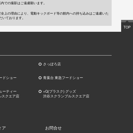
店内での撮影はご遠慮願います。
安全上の理由により、電動キックボード等の館内への持ち込みはご遠慮いた
だいております。
TOP
さっぽろ店
ードショー
青葉台 東急フードショー
ビューティー
+Q(プラスク) グッズ
ルスクエア店
渋谷スクランブルスクエア店
ィア
お問合せ