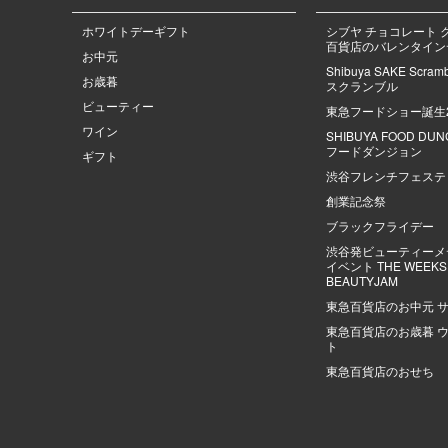
ホワイトデーギフト
シブヤ チョコレート 
百貨店のバレンタインデ
お中元
Shibuya SAKE Scra
お歳暮
スクランブル
ビューティー
東急フードショー誕生
ワイン
SHIBUYA FOOD DU
フードダンジョン
ギフト
渋谷フレンチフェステ
創業記念祭
ブラックフライデー
渋谷発ビューティーメ
イベント THE WEEKS |
BEAUTYJAM
東急百貨店のお中元 
東急百貨店のお歳暮 
ト
東急百貨店のおせち