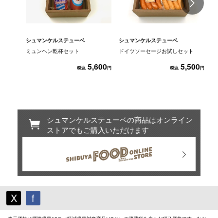
S
シュマンケルステューベ
シュマンケルステューベ
ミュンヘン乾杯セット
ドイツソーセージお試しセット
シ
夏
5,600
5,500
税込
円
税込
円
シュマンケルステューベの商品はオンライン
ストアでもご購入いただけます
X
f