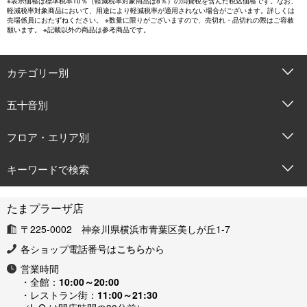
※表示価格は標準税率10％（軽減税率対象商品は8％）の消費税を含んだ税込価格です。なお、
軽減税率対象商品において、用途により軽減税率が適用されない場合がございます。詳しくは
売場係員におたずねください。 ※数量に限りがございますので、売切れ・品切れの際はご容赦
願います。 ※記載以外の商品は参考商品です。
カテゴリー別
五十音別
フロア・エリア別
キーワードで検索
たまプラーザ店
〒225-0002 神奈川県横浜市青葉区美しが丘1-7
各ショップ電話番号は
こちら
から
営業時間
・全館：
10:00～20:00
・レストラン街：
11:00～21:30