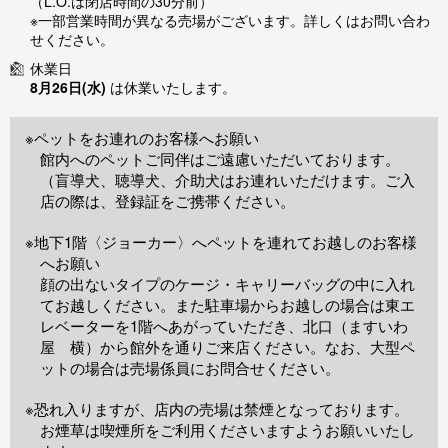
（L.O.は閉店時間の30分前）
※一部営業時間が異なる売場がございます。詳しくはお問い合わ
せください。
休業日
8月26日(水)
は休業いたします。
※ペットをお連れのお客様へお願い
館内へのペットご同伴はご遠慮いただいております。
（盲導犬、聴導犬、介助犬はお連れいただけます。ご入
店の際は、登録証をご携帯ください。
※地下1階〈ジョーカー〉へペットを連れてお越しのお客様
へお願い
顔の出ないタイプのケージ・キャリーバッグの中に入れ
てお越しください。また駐車場からお越しの場合は東エ
レベーターを1階へあがっていただき、北口（ますいわ
屋 横）から館外を通りご来店ください。なお、大型ペ
ットの場合は売場係員にお問合せください。
※恐れ入りますが、店内の売場は禁煙となっております。
お煙草は喫煙所をご利用くださいますようお願いいたし