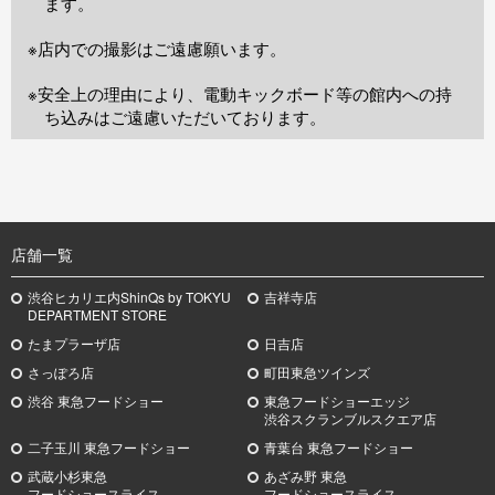
ます。
※店内での撮影はご遠慮願います。
※安全上の理由により、電動キックボード等の館内への持
ち込みはご遠慮いただいております。
TOP
店舗一覧
渋谷ヒカリエ内ShinQs by TOKYU
吉祥寺店
DEPARTMENT STORE
たまプラーザ店
日吉店
さっぽろ店
町田東急ツインズ
渋谷 東急フードショー
東急フードショーエッジ
渋谷スクランブルスクエア店
二子玉川 東急フードショー
青葉台 東急フードショー
武蔵小杉
東急
あざみ野
東急
フードショースライス
フードショースライス