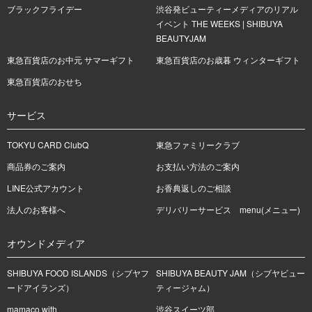
ブラックフライデー
渋谷発ビューティーメディアのリアル
イベント THE WEEKS | SHIBUYA
BEAUTYJAM
東急百貨店のお中元 サマーギフト
東急百貨店のお歳暮 ウィンターギフト
東急百貨店のおせち
サービス
TOKYU CARD ClubQ
東急ファミリークラブ
商品券のご案内
お支払い方法のご案内
LINE公式アカウント
お香典返しのご相談
法人のお客様へ
デリバリーサービス menu(メニュー)
オウンドメディア
SHIBUYA FOOD ISLANDS（シブヤフ
SHIBUYA BEAUTY JAM（シブヤビュー
ードアイランズ）
ティージャム）
mamaco with
渋谷スイーツ部