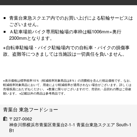
青葉台東急スクエア内でのお買い上げによる駐輪サービスは
ございません。
Ａ駐車場前バイク専用駐輪場の車枠は幅1006mm×奥行
2300mmとなります。
※自転車駐輪場・バイク駐輪場内での自転車・バイクの損傷事
故、盗難等につきましては当施設は一切責任を負いません。
※表示価格は標準税率10％（軽減税率対象商品は8％）の消費税を含んだ税込価格です。なお、
軽減税率対象商品において、用途により軽減税率が適用されない場合がございます。詳しくは
売場係員におたずねください。 ※数量に限りがございますので、売切れ・品切れの際はご容赦
願います。 ※記載以外の商品は参考商品です。
青葉台 東急フードショー
〒227-0062
神奈川県横浜市青葉区青葉台2-1-1 青葉台東急スクエア South-1
B1