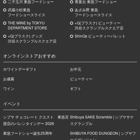
二子玉川 東急フードショー
青葉台 東急フードショー
武蔵小杉
東急
あざみ野
東急
フードショースライス
フードショースライス
THE WINE by TOKYU
+Q(プラスク) ビューティー
DEPARTMENT STORE
渋谷スクランブルスクエア店
+Q(プラスク) グッズ
ShinQs ビューティーパレット
渋谷スクランブルスクエア店
オンラインストアおすすめ
ホワイトデーギフト
お中元
お歳暮
ビューティー
ワイン
ギフト
イベント
シブヤ チョコレート クエスト 東急百
Shibuya SAKE Scramble | シブヤサケ
貨店のバレンタインデー 2026
スクランブル
東急フードショー誕生25周年
SHIBUYA FOOD DUNGEON | シブヤフ
ードダンジョン