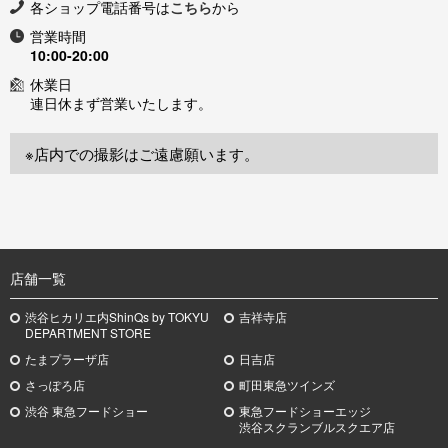
各ショップ電話番号は
こちら
から
営業時間
10:00-20:00
休業日
連日休まず営業いたします。
※店内での撮影はご遠慮願います。
TOP
店舗一覧
渋谷ヒカリエ内ShinQs by TOKYU
吉祥寺店
DEPARTMENT STORE
たまプラーザ店
日吉店
さっぽろ店
町田東急ツインズ
渋谷 東急フードショー
東急フードショーエッジ
渋谷スクランブルスクエア店