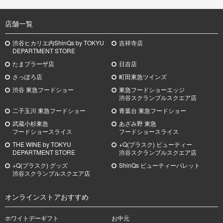
TOP
店舗一覧
渋谷ヒカリエ内ShinQs by TOKYU
吉祥寺店
DEPARTMENT STORE
たまプラーザ店
日吉店
さっぽろ店
町田東急ツインズ
渋谷 東急フードショー
東急フードショーエッジ
渋谷スクランブルスクエア店
二子玉川 東急フードショー
青葉台 東急フードショー
武蔵小杉
東急
あざみ野
東急
フードショースライス
フードショースライス
THE WINE by TOKYU
+Q(プラスク) ビューティー
DEPARTMENT STORE
渋谷スクランブルスクエア店
+Q(プラスク) グッズ
ShinQs ビューティーパレット
渋谷スクランブルスクエア店
オンラインストアおすすめ
ホワイトデーギフト
お中元