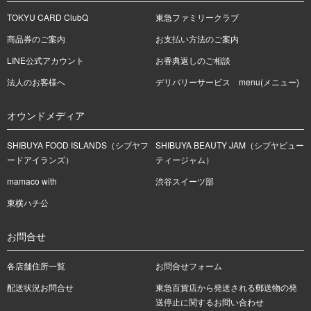
TOKYU CARD ClubQ
東急ファミリークラブ
商品券のご案内
お支払い方法のご案内
LINE公式アカウント
お香典返しのご相談
法人のお客様へ
デリバリーサービス menu(メニュー)
オウンドメディア
SHIBUYA FOOD ISLANDS（シブヤフ
SHIBUYA BEAUTY JAM（シブヤビュー
ードアイランズ）
ティージャム）
mamaco with
渋谷スイーツ部
東横ハチ公
お問合せ
各店舗住所一覧
お問合せフォーム
配送状況お問合せ
東急百貨店から発送される郵送物の発
送停止に関するお問い合わせ