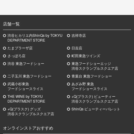
TOP
店舗一覧
渋谷ヒカリエ内ShinQs by TOKYU
吉祥寺店
DEPARTMENT STORE
たまプラーザ店
日吉店
さっぽろ店
町田東急ツインズ
渋谷 東急フードショー
東急フードショーエッジ
渋谷スクランブルスクエア店
二子玉川 東急フードショー
青葉台 東急フードショー
武蔵小杉
東急
あざみ野
東急
フードショースライス
フードショースライス
THE WINE by TOKYU
+Q(プラスク) ビューティー
DEPARTMENT STORE
渋谷スクランブルスクエア店
+Q(プラスク) グッズ
ShinQs ビューティーパレット
渋谷スクランブルスクエア店
オンラインストアおすすめ