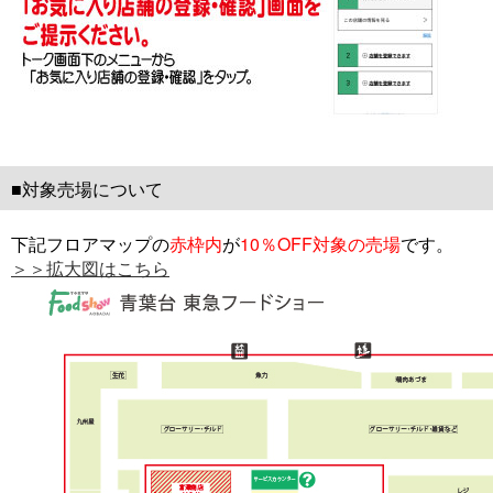
■対象売場について
下記フロアマップの
赤枠内
が
10％OFF対象の売場
です。
＞＞拡大図はこちら