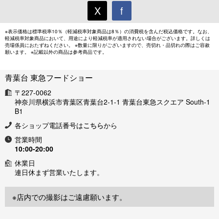
X
f
※表示価格は標準税率10％（軽減税率対象商品は8％）の消費税を含んだ税込価格です。なお、
軽減税率対象商品において、用途により軽減税率が適用されない場合がございます。詳しくは
売場係員におたずねください。 ※数量に限りがございますので、売切れ・品切れの際はご容赦
願います。 ※記載以外の商品は参考商品です。
青葉台 東急フードショー
〒227-0062
神奈川県横浜市青葉区青葉台2-1-1 青葉台東急スクエア South-1
B1
各ショップ電話番号は
こちら
から
営業時間
10:00-20:00
休業日
連日休まず営業いたします。
※店内での撮影はご遠慮願います。