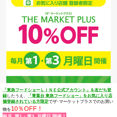
「東急フードショーＬＩＮＥ公式アカウント」を友だち登
録
したうえ
、
「青葉台 東急フードショー」をお気に入り店
舗登録
されている方限定
でザ･マーケットプラスでのお買い
10％OFF！
物を
毎月 第1 ･
第3
月曜日 開催！