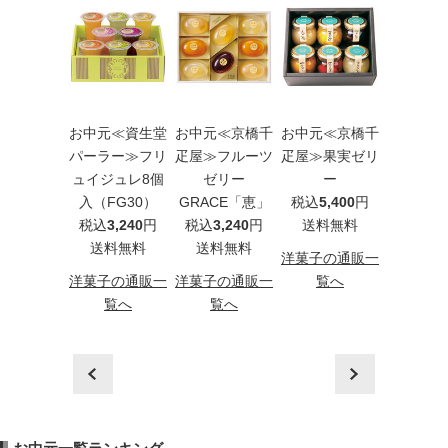
元≪ラ・メ
お中元≪資生堂
お中元≪京橋千
お中元≪京橋千
お中元≪
白金≫2層
パーラー≫フリ
疋屋≫フルーツ
疋屋≫果実ゼリ
疋屋≫フ
ルーツゼリ
ュイジュレ8個
ゼリー
ー
ゼリ
ー5コ
入（FG30）
GRACE「恵」
税込
5,400
円
GRACE
込
1,944
円
税込
3,240
円
税込
3,240
円
送料無料
税込
5,4
料無料
送料無料
送料無料
送料
洋菓子の通販一
子の通販一
洋菓子の通販一
洋菓子の通販一
覧へ
洋菓子の
覧へ
覧へ
覧へ
覧
prev
next