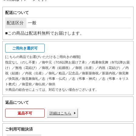
配送について
配送区分
一般
■この商品は配送料無料でお届けします。
ご用向き選択可
[こちらの商品でお選びいただけるご用向きの種類]
指定なし（のし不要）／御中元（7/16以降お届け了承）／残暑御見舞（8/7以降お届
け）／無地（花結び）／御祝／寿（結婚祝）／御祝（出産）／内祝（花結び）／内
祝（結婚）／内祝（出産）／御礼／粗品／記念品／御新築御祝／新築内祝／御見舞
／快気祝／御見舞御礼／志（弔事・仏式）／志（弔事・神式）／志（弔事・キリス
ト教式）／御霊前／御仏前／御供
※商品の組合せによっては、対応できない場合がございます。
返品について
返品不可
詳細はこちら
ご利用可能決済