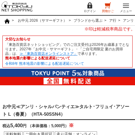
ログイン
買物かご
メニュー
お中元 2026（サマーギフト）
ブランドから選ぶ
ア行
アンリ
※印は軽減税率商品です。
大切なお知らせ
「東急百貨店ネットショッピング」でのご注文受付は2026年お歳暮までとな
ります。2027年「お中元・サマーギフト」・「ご自宅用限定 夏のお買得
品」は、
≫「東急百貨店オンラインストア」
で承ります。
熊本地震の影響による配送遅延について
令和8年 熊本地震の影響による配送遅延について
お中元≪アンリ・シャルパンティエ≫タルト･フリュイ･アソー
ト L（春夏）（HTA-50SSN4）
5,400
※
税込
円
（本体価格：5,000円）
送料無料
ご用向き選択可
承り店舗：オンライン