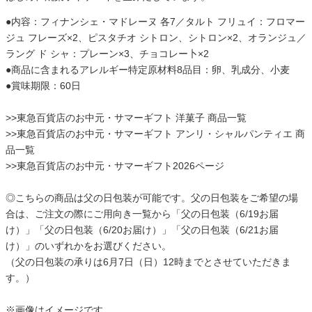
●内容：フィナンシェ・マドレーヌ 各7／タルト フリュイ：フロマー
ジュ フレーズ×2、ピスタチオ シトロン、シトロン×2、オランジュ／
ラング ド シャ：プレーン×3、チョコレー卜×2
●商品に含まれるアレルギー特定原材料8品目：卵、乳成分、小麦
●賞味期限：60日
>>
東急百貨店のお中元・サマーギフト 洋菓子 商品一覧
>>
東急百貨店のお中元・サマーギフト アンリ・シャルパンティエ 商
品一覧
>>
東急百貨店のお中元・サマーギフト2026ページ
◎こちらの商品は父の日包装が可能です。父の日包装をご希望の場
合は、ご注文の際にご用向き一覧から「父の日包装（6/19お届
け）」「父の日包装（6/20お届け）」「父の日包装（6/21お届
け）」のいずれかをお選びください。
（父の日包装の承りは6月7日（日）12時までとさせていただきま
す。）
※画像はイメージです。