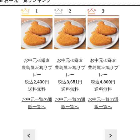
お中元一覧ランキング
元≪京橋千
お中元≪鎌倉
お中元≪鎌倉
お中元≪鎌倉
お中元［
≫果実ゼリ
豊島屋≫鳩サブ
豊島屋≫鳩サブ
豊島屋≫鳩サブ
≪手延そ
ー
レー
レー
レー
揖保乃糸
込
5,400
円
税込
2,430
円
税込
3,651
円
税込
4,860
円
級品
料無料
送料無料
送料無料
送料無料
（HB3
税込
3,2
元一覧の通
お中元一覧の通
お中元一覧の通
お中元一覧の通
送料
一覧へ
販一覧へ
販一覧へ
販一覧へ
お中元一
販一
prev
next