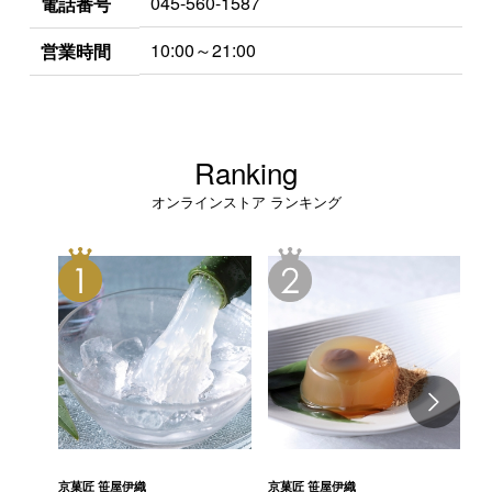
045-560-1587
電話番号
10:00～21:00
営業時間
Ranking
オンラインストア ランキング
京菓匠 笹屋伊織
京菓匠 笹屋伊織
京