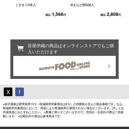
くずきり3本入
本わらび餅6個入
涼
1,566
2,808
税込
円
税込
円
笹屋伊織の商品はオンラインストアでもご購
入いただけます
X
f
※表示価格は標準税率10％（軽減税率対象商品は8％）の消費税を含んだ税込価格です。なお、
軽減税率対象商品において、用途により軽減税率が適用されない場合がございます。詳しくは
売場係員におたずねください。 ※数量に限りがございますので、売切れ・品切れの際はご容赦
願います。 ※記載以外の商品は参考商品です。