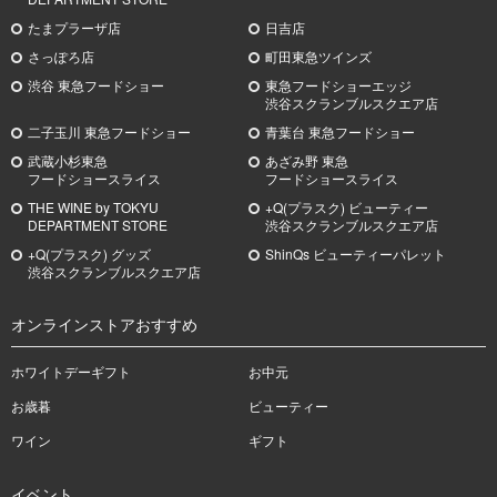
たまプラーザ店
日吉店
さっぽろ店
町田東急ツインズ
渋谷 東急フードショー
東急フードショーエッジ
渋谷スクランブルスクエア店
二子玉川 東急フードショー
青葉台 東急フードショー
武蔵小杉
東急
あざみ野
東急
フードショースライス
フードショースライス
THE WINE by TOKYU
+Q(プラスク) ビューティー
DEPARTMENT STORE
渋谷スクランブルスクエア店
+Q(プラスク) グッズ
ShinQs ビューティーパレット
渋谷スクランブルスクエア店
オンラインストアおすすめ
ホワイトデーギフト
お中元
お歳暮
ビューティー
ワイン
ギフト
イベント