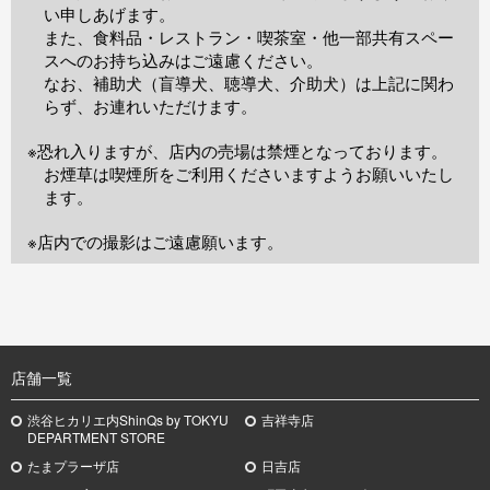
い申しあげます。
また、食料品・レストラン・喫茶室・他一部共有スペー
スへのお持ち込みはご遠慮ください。
なお、補助犬（盲導犬、聴導犬、介助犬）は上記に関わ
らず、お連れいただけます。
※恐れ入りますが、店内の売場は禁煙となっております。
お煙草は喫煙所をご利用くださいますようお願いいたし
ます。
※店内での撮影はご遠慮願います。
TOP
店舗一覧
渋谷ヒカリエ内ShinQs by TOKYU
吉祥寺店
DEPARTMENT STORE
たまプラーザ店
日吉店