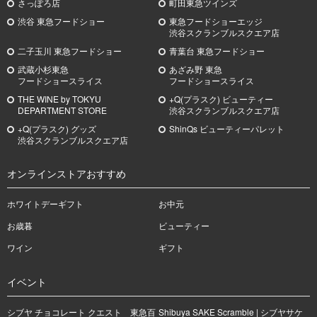
さっぽろ店
町田東急ツインズ
渋谷 東急フードショー
東急フードショーエッジ
渋谷スクランブルスクエア店
二子玉川 東急フードショー
青葉台 東急フードショー
武蔵小杉
東急
あざみ野
東急
フードショースライス
フードショースライス
THE WINE by TOKYU
+Q(プラスク) ビューティー
DEPARTMENT STORE
渋谷スクランブルスクエア店
+Q(プラスク) グッズ
ShinQs ビューティーパレット
渋谷スクランブルスクエア店
オンラインストアおすすめ
ホワイトデーギフト
お中元
お歳暮
ビューティー
ワイン
ギフト
イベント
シブヤ チョコレート クエスト 東急百
Shibuya SAKE Scramble | シブヤサケ