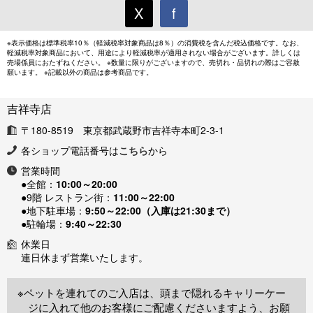
X
f
※表示価格は標準税率10％（軽減税率対象商品は8％）の消費税を含んだ税込価格です。なお、
軽減税率対象商品において、用途により軽減税率が適用されない場合がございます。詳しくは
売場係員におたずねください。 ※数量に限りがございますので、売切れ・品切れの際はご容赦
願います。 ※記載以外の商品は参考商品です。
吉祥寺店
〒180-8519 東京都武蔵野市吉祥寺本町2-3-1
各ショップ電話番号は
こちら
から
営業時間
●全館：
10:00～20:00
●9階 レストラン街：
11:00～22:00
●地下駐車場：
9:50～22:00（入庫は21:30まで）
●駐輪場：
9:40～22:30
休業日
連日休まず営業いたします。
※ペットを連れてのご入店は、頭まで隠れるキャリーケー
ジに入れて他のお客様にご配慮くださいますよう、お願