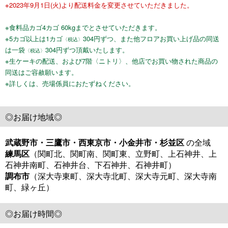
※2023年9月1日(火)より配送料金を変更させていただきました。
※食料品カゴ4カゴ 60kgまでとさせていただきます。
※5カゴ以上は1カゴ
304
円ずつ、また他フロアお買い上げ品の同送
〈税込〉
は一袋
304円ずつ頂戴いたします。
〈税込〉
※生ケーキの配送、および7階〈ニトリ〉、他店でお買い物された商品の
同送はご容赦願います。
※詳しくは、売場係員におたずねください。
◎お届け地域◎
武蔵野市・三鷹市・西東京市・小金井市・杉並区
の全域
練馬区
（関町北、関町南、関町東、立野町、上石神井、上
石神井南町、石神井台、下石神井、石神井町）
調布市
（深大寺東町、深大寺北町、深大寺元町、深大寺南
町、緑ヶ丘）
◎お届け時間◎