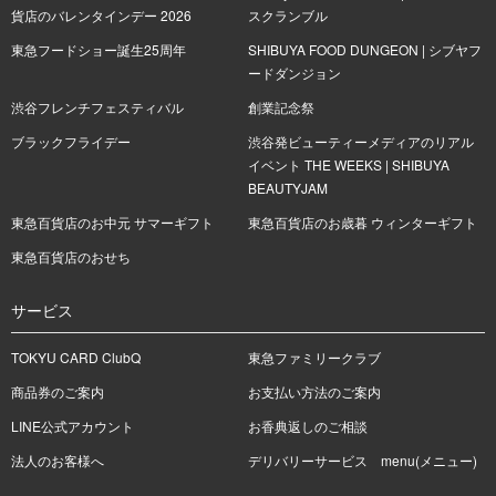
貨店のバレンタインデー 2026
スクランブル
東急フードショー誕生25周年
SHIBUYA FOOD DUNGEON | シブヤフ
ードダンジョン
渋谷フレンチフェスティバル
創業記念祭
ブラックフライデー
渋谷発ビューティーメディアのリアル
イベント THE WEEKS | SHIBUYA
BEAUTYJAM
東急百貨店のお中元 サマーギフト
東急百貨店のお歳暮 ウィンターギフト
東急百貨店のおせち
サービス
TOKYU CARD ClubQ
東急ファミリークラブ
商品券のご案内
お支払い方法のご案内
LINE公式アカウント
お香典返しのご相談
法人のお客様へ
デリバリーサービス menu(メニュー)