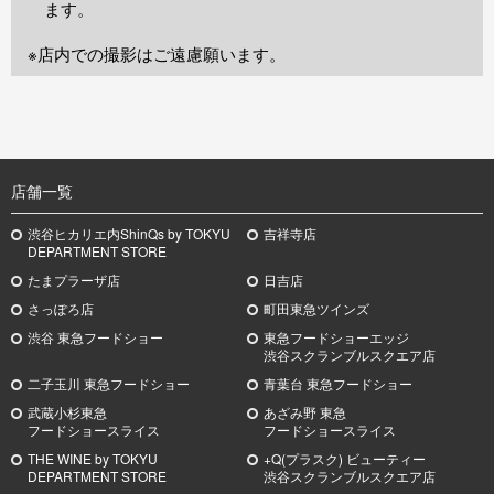
ます。
※店内での撮影はご遠慮願います。
TOP
店舗一覧
渋谷ヒカリエ内ShinQs by TOKYU
吉祥寺店
DEPARTMENT STORE
たまプラーザ店
日吉店
さっぽろ店
町田東急ツインズ
渋谷 東急フードショー
東急フードショーエッジ
渋谷スクランブルスクエア店
二子玉川 東急フードショー
青葉台 東急フードショー
武蔵小杉
東急
あざみ野
東急
フードショースライス
フードショースライス
THE WINE by TOKYU
+Q(プラスク) ビューティー
DEPARTMENT STORE
渋谷スクランブルスクエア店