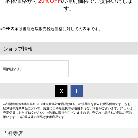
本体価格から
20％OFF
の特別価格でご提供いたしま
す。
※OFF表示は当店通常販売税込価格に対しての表示です。
ショップ情報
精肉あづま
X
f
※表示価格は標準税率10％（軽減税率対象商品は8％）の消費税を含んだ税込価格です。なお、
軽減税率対象商品において、用途により軽減税率が適用されない場合がございます。詳しくは
売場係員におたずねください。 ※数量に限りがございますので、売切れ・品切れの際はご容赦
願います。 ※記載以外の商品は参考商品です。
吉祥寺店