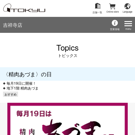
Online store
Language
店舗一覧
吉祥寺店
menu
営業情報
Topics
トピックス
〈精肉あづま〉の日
毎月19日に開催！
地下1階 精肉あづま
おすすめ