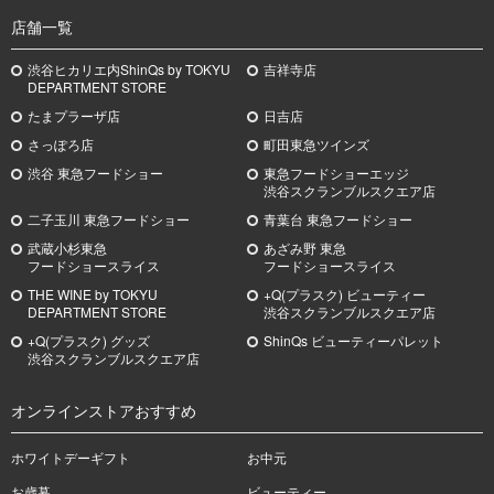
店舗一覧
渋谷ヒカリエ内ShinQs by TOKYU
吉祥寺店
DEPARTMENT STORE
たまプラーザ店
日吉店
さっぽろ店
町田東急ツインズ
渋谷 東急フードショー
東急フードショーエッジ
渋谷スクランブルスクエア店
二子玉川 東急フードショー
青葉台 東急フードショー
武蔵小杉
東急
あざみ野
東急
フードショースライス
フードショースライス
THE WINE by TOKYU
+Q(プラスク) ビューティー
DEPARTMENT STORE
渋谷スクランブルスクエア店
+Q(プラスク) グッズ
ShinQs ビューティーパレット
渋谷スクランブルスクエア店
オンラインストアおすすめ
ホワイトデーギフト
お中元
お歳暮
ビューティー