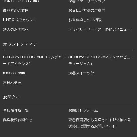
TOKYU CARD ClubQ
東急ファミリークラブ
商品券のご案内
お支払い方法のご案内
LINE公式アカウント
お香典返しのご相談
法人のお客様へ
デリバリーサービス menu(メニュー)
オウンドメディア
SHIBUYA FOOD ISLANDS（シブヤフ
SHIBUYA BEAUTY JAM（シブヤビュー
ードアイランズ）
ティージャム）
mamaco with
渋谷スイーツ部
東横ハチ公
お問合せ
各店舗住所一覧
お問合せフォーム
配送状況お問合せ
東急百貨店から発送される郵送物の発
送停止に関するお問い合わせ