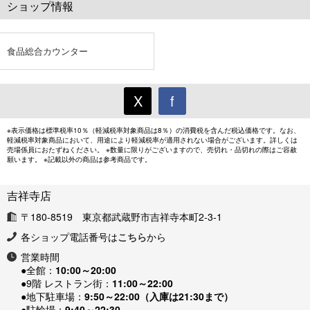
ショップ情報
食品総合カウンター
X
f
※表示価格は標準税率10％（軽減税率対象商品は8％）の消費税を含んだ税込価格です。なお、
軽減税率対象商品において、用途により軽減税率が適用されない場合がございます。詳しくは
売場係員におたずねください。 ※数量に限りがございますので、売切れ・品切れの際はご容赦
願います。 ※記載以外の商品は参考商品です。
吉祥寺店
〒180-8519 東京都武蔵野市吉祥寺本町2-3-1
各ショップ電話番号は
こちら
から
営業時間
●全館：
10:00～20:00
●9階 レストラン街：
11:00～22:00
●地下駐車場：
9:50～22:00（入庫は21:30まで）
●駐輪場：
9:40～22:30