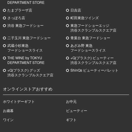
DEPARTMENT STORE
たまプラーザ店
日吉店
さっぽろ店
町田東急ツインズ
渋谷 東急フードショー
東急フードショーエッジ
渋谷スクランブルスクエア店
二子玉川 東急フードショー
青葉台 東急フードショー
武蔵小杉
東急
あざみ野
東急
フードショースライス
フードショースライス
THE WINE by TOKYU
+Q(プラスク) ビューティー
DEPARTMENT STORE
渋谷スクランブルスクエア店
+Q(プラスク) グッズ
ShinQs ビューティーパレット
渋谷スクランブルスクエア店
オンラインストアおすすめ
ホワイトデーギフト
お中元
お歳暮
ビューティー
ワイン
ギフト