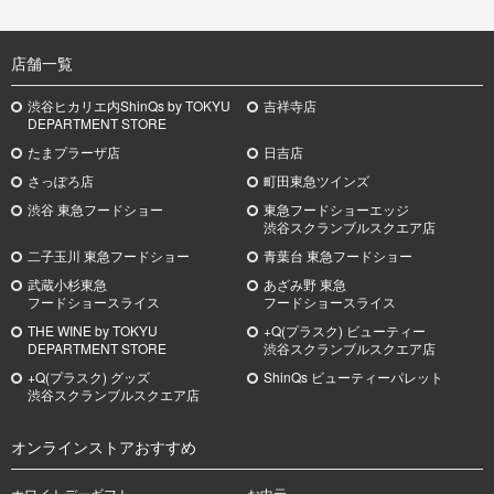
TOP
店舗一覧
渋谷ヒカリエ内ShinQs by TOKYU
吉祥寺店
DEPARTMENT STORE
たまプラーザ店
日吉店
さっぽろ店
町田東急ツインズ
渋谷 東急フードショー
東急フードショーエッジ
渋谷スクランブルスクエア店
二子玉川 東急フードショー
青葉台 東急フードショー
武蔵小杉
東急
あざみ野
東急
フードショースライス
フードショースライス
THE WINE by TOKYU
+Q(プラスク) ビューティー
DEPARTMENT STORE
渋谷スクランブルスクエア店
+Q(プラスク) グッズ
ShinQs ビューティーパレット
渋谷スクランブルスクエア店
オンラインストアおすすめ
ホワイトデーギフト
お中元