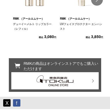
RMK （アールエムケー）
RMK （アールエムケー）
R
デューイーメルト リップカラー
UVフェイスプロテクター エンハン
リ
（レフィル）
スト
3,080
3,850
税込
円
税込
円
RMKの商品はオンラインストアでもご購入い
ただけます
X
f