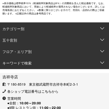
※表示価格は標準税率10％（軽減税率対象商品は8％）の消費税を含んだ税込価格です。なお、
軽減税率対象商品において、用途により軽減税率が適用されない場合がございます。詳しくは
売場係員におたずねください。 ※数量に限りがございますので、売切れ・品切れの際はご容赦
願います。 ※記載以外の商品は参考商品です。
カテゴリー別
五十音別
フロア・エリア別
キーワードで検索
吉祥寺店
〒180-8519 東京都武蔵野市吉祥寺本町2-3-1
各ショップ電話番号は
こちら
から
営業時間
●全館：
10:00～20:00
●9階 レストラン街：
11:00～22:00