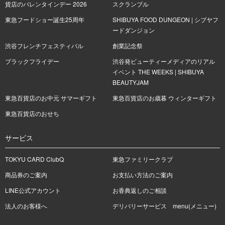
貨店のバレンタインデー 2026
スクランブル
東急フードショー誕生25周年
SHIBUYA FOOD DUNGEON | シブヤフ
ードダンジョン
渋谷フレンチフェスティバル
創業記念祭
ブラックフライデー
渋谷発ビューティーメディアのリアル
イベント THE WEEKS | SHIBUYA
BEAUTYJAM
東急百貨店のお中元 サマーギフト
東急百貨店のお歳暮 ウィンターギフト
東急百貨店のおせち
サービス
TOKYU CARD ClubQ
東急ファミリークラブ
商品券のご案内
お支払い方法のご案内
LINE公式アカウント
お香典返しのご相談
法人のお客様へ
デリバリーサービス menu(メニュー)