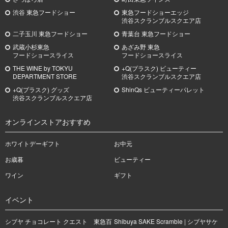
渋谷 東急フードショー
東急フードショーエッジ
渋谷スクランブルスクエア店
二子玉川 東急フードショー
青葉台 東急フードショー
武蔵小杉
東急
あざみ野
東急
フードショースライス
フードショースライス
THE WINE by TOKYU
+Q(プラスク) ビューティー
DEPARTMENT STORE
渋谷スクランブルスクエア店
+Q(プラスク) グッズ
ShinQs ビューティーパレット
渋谷スクランブルスクエア店
オンラインストアおすすめ
ホワイトデーギフト
お中元
お歳暮
ビューティー
ワイン
ギフト
イベント
シブヤ チョコレート クエスト 東急百
Shibuya SAKE Scramble | シブヤサケ