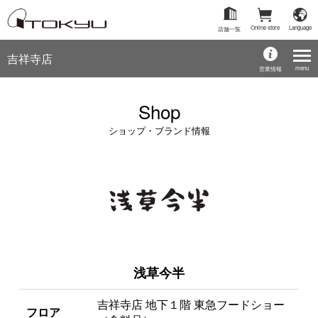
Online store
Language
店舗一覧
吉祥寺店
menu
営業情報
Shop
ショップ・ブランド情報
浅草今半
吉祥寺店 地下１階 東急フードショー
フロア