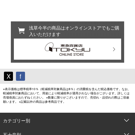
浅草今半の商品はオンラインストアでもご購
入いただけます
X
f
※表示価格は標準税率10％（軽減税率対象商品は8％）の消費税を含んだ税込価格です。なお、
軽減税率対象商品において、用途により軽減税率が適用されない場合がございます。詳しくは
売場係員におたずねください。 ※数量に限りがございますので、売切れ・品切れの際はご容赦
願います。 ※記載以外の商品は参考商品です。
カテゴリー別
五十音別