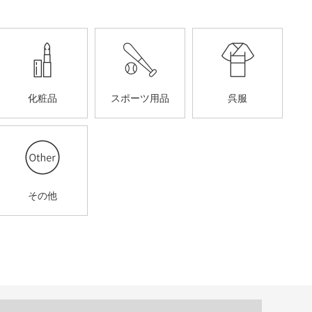
化粧品
スポーツ用品
呉服
その他