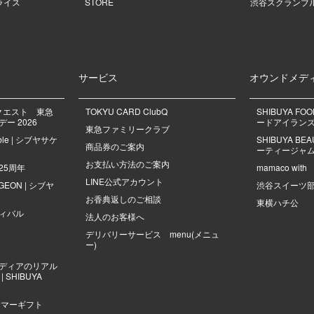
ライス
STORE
渋谷スクランブ
サービス
オウンドメデ
クエスト 東急
TOKYU CARD ClubQ
SHIBUYA FO
ー 2026
ードアイラン
東急ファミリークラブ
mble | シブヤサケ
SHIBUYA B
商品券のご案内
ーティージャ
お支払い方法のご案内
25周年
mamaco with
LINE公式アカウント
NGEON | シブヤ
渋谷スイーツ
お香典返しのご相談
東横ハチ公
ィバル
法人のお客様へ
デリバリーサービス menu(メニュ
ー)
ディアのリアル
 SHIBUYA
サマーギフト