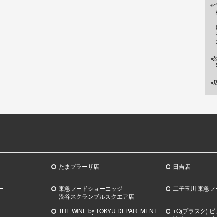
※
※
※
たまプラーザ店
日吉店
ー
東急フードショーエッジ
二子玉川 東急フ
渋谷スクランブルスクエア店
THE WINE by TOKYU DEPARTMENT
+Q(プラスク) 