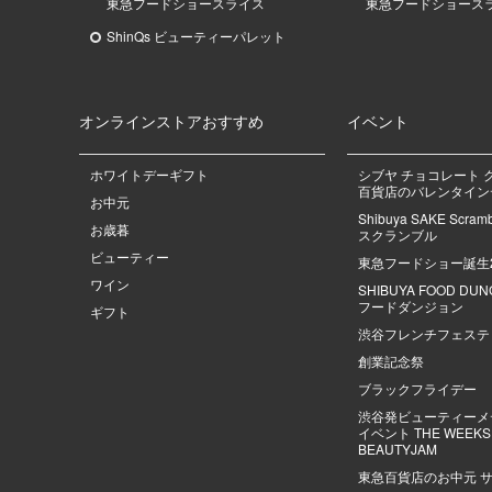
東急
フードショースライス
東急
フードショース
ShinQs ビューティーパレット
オンラインストアおすすめ
イベント
ホワイトデーギフト
シブヤ チョコレート 
百貨店のバレンタインデ
お中元
Shibuya SAKE Scra
お歳暮
スクランブル
ビューティー
東急フードショー誕生
ワイン
SHIBUYA FOOD DU
フードダンジョン
ギフト
渋谷フレンチフェステ
創業記念祭
ブラックフライデー
渋谷発ビューティーメ
イベント THE WEEKS |
BEAUTYJAM
東急百貨店のお中元 