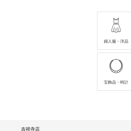
婦人服・洋品
宝飾品・時計
吉祥寺店