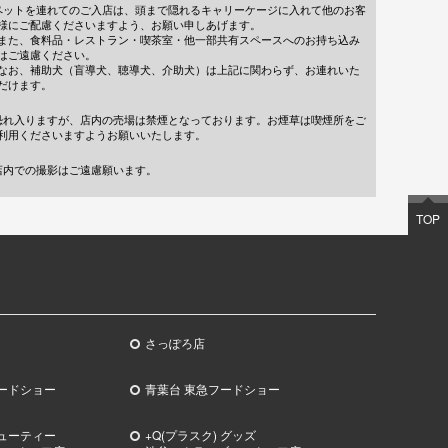
ペットを連れてのご入店は、頭まで隠れるキャリーケージに入れて他のお客
様にご配慮くださいますよう、お願い申しあげます。
また、食料品・レストラン・喫茶室・他一部共有スペースへのお持ち込み
はご遠慮ください。
なお、補助犬（盲導犬、聴導犬、介助犬）は上記に関わらず、お連れいた
だけます。
恐れ入りますが、店内の売場は禁煙となっております。お煙草は喫煙所をご
利用くださいますようお願いいたします。
店内での撮影はご遠慮願います。
TOP
さっぽろ店
ードショー
青葉台 東急フードショー
ビューティー
+Q(プラスク) グッズ