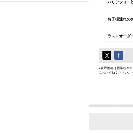
バリアフリー
お子様連れの
ラストオーダ
X
f
※表示価格は標準税率
におたずねください。