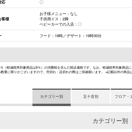
対応
〇
お子様メニュー：なし
お客様
子供用イス：2脚
ベビーカーでの入店：〇
ー
フード：19時／デザート：19時30分
10％（軽減税率対象商品は8％）の消費税を含んだ税込価格です。なお、軽減税率対象商品
 ※数量に限りがございますので、売切れ・品切れの際はご容赦願います。 ※記載以外の商品
カテゴリー別
五十音別
フロア・
カテゴリー別