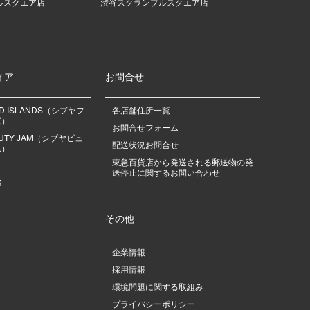
ルスクエア店
渋谷スクランブルスクエア店
ィア
お問合せ
OD ISLANDS（シブヤフ
各店舗住所一覧
ズ）
お問合せフォーム
EAUTY JAM（シブヤビュ
配送状況お問合せ
ム）
東急百貨店から発送される郵送物の発
送停止に関するお問い合わせ
部
その他
企業情報
採用情報
環境問題に関する取組み
プライバシーポリシー