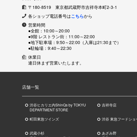
〒180-8519 東京都武蔵野市吉祥寺本町2-3-1
各ショップ電話番号は
こちら
から
営業時間
●全館：
10:00～20:00
●9階 レストラン街：
11:00～22:00
●地下駐車場：
9:50～22:00（入庫は21:30まで）
●駐輪場：
9:40～22:30
休業日
連日休まず営業いたします。
店舗一覧
渋谷ヒカリエ内ShinQs by TOKYU
吉祥寺店
DEPARTMENT STORE
町田東急ツインズ
渋谷 東急フードショ
武蔵小杉
あざみ野