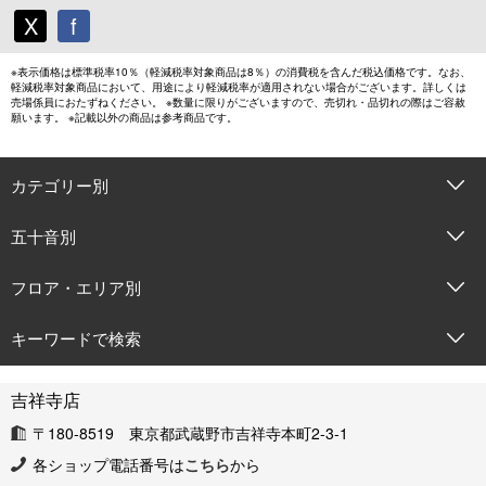
X
f
※表示価格は標準税率10％（軽減税率対象商品は8％）の消費税を含んだ税込価格です。なお、
軽減税率対象商品において、用途により軽減税率が適用されない場合がございます。詳しくは
売場係員におたずねください。 ※数量に限りがございますので、売切れ・品切れの際はご容赦
願います。 ※記載以外の商品は参考商品です。
カテゴリー別
五十音別
フロア・エリア別
キーワードで検索
吉祥寺店
〒180-8519 東京都武蔵野市吉祥寺本町2-3-1
各ショップ電話番号は
こちら
から