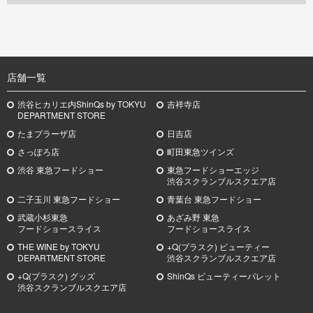
TOP
店舗一覧
渋谷ヒカリエ内ShinQs by TOKYU
吉祥寺店
DEPARTMENT STORE
たまプラーザ店
日吉店
さっぽろ店
町田東急ツインズ
渋谷 東急フードショー
東急フードショーエッジ
渋谷スクランブルスクエア店
二子玉川 東急フードショー
青葉台 東急フードショー
武蔵小杉
東急
あざみ野
東急
フードショースライス
フードショースライス
THE WINE by TOKYU
+Q(プラスク) ビューティー
DEPARTMENT STORE
渋谷スクランブルスクエア店
+Q(プラスク) グッズ
ShinQs ビューティーパレット
渋谷スクランブルスクエア店